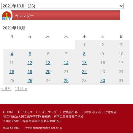
月
別
カレンダー
ア
ー
2021年10月
カ
月
火
水
木
金
土
日
イ
1
2
3
ブ
4
5
6
7
8
9
10
11
12
13
14
15
16
17
18
19
20
21
22
23
24
25
26
27
28
29
30
31
« 9月
11月 »
HOME
アクセス
サイトマップ
教職員公募
お問い合わせ・ご意見箱
独立行政法人国立高等専門学校機構 有明工業高等専門学校
〒836-8585 福岡県大牟田市東萩尾町150
0944-53-8611
www-admin@
ariake-nct.ac.jp