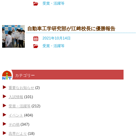
受賞・活躍等
自動車工学研究部が江﨑校長に優勝報告
2021年10月14日
受賞・活躍等
カテゴリー
重要なお知らせ
(2)
入試情報
(101)
受賞・活躍等
(212)
イベント
(404)
その他
(347)
高専だより
(18)