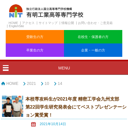
HOME
アクセス
サイトマップ
情報公開
お問い合わせ・ご意見箱
EnglishSite
受験生の方
在校生・保護者の方
卒業生の方
企業・一般の方
MENU
HOME
2021
10
14
本校専攻科生が2021年度 精密工学会九州支部
第22回学生研究発表会にてベストプレゼンテーシ
ョン賞受賞！
2021年10月14日