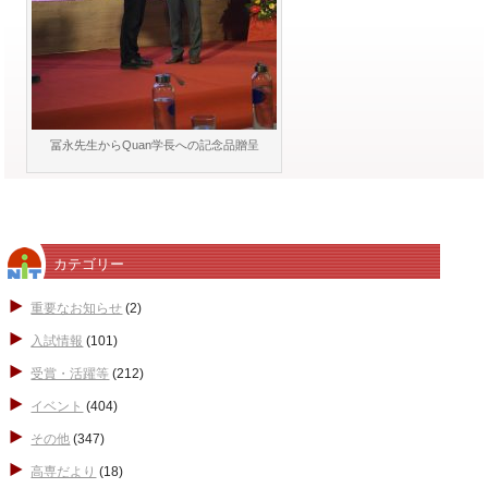
冨永先生からQuan学長への記念品贈呈
カテゴリー
重要なお知らせ
(2)
入試情報
(101)
受賞・活躍等
(212)
イベント
(404)
その他
(347)
高専だより
(18)