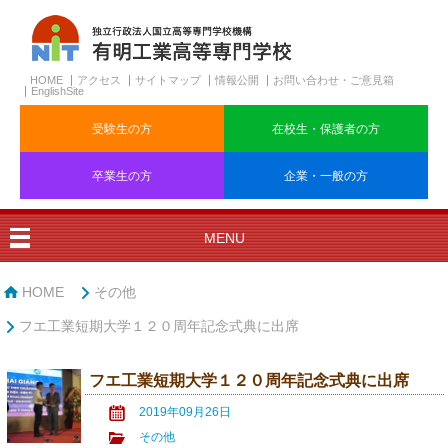
HOME
アクセス
サイトマップ
情報公開
お問い合わせ・ご意見箱
EnglishSite
受験生の方
在校生・保護者の方
卒業生の方
企業・一般の方
MENU
HOME
その他
フエ工業短期大学１２０周年記念式典に出席
フエ工業短期大学１２０周年記念式典に出席
2019年09月26日
その他