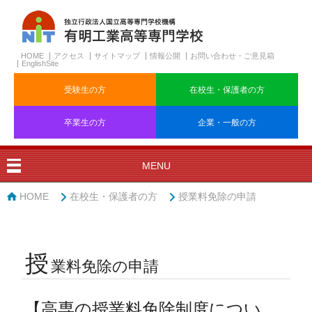
HOME
アクセス
サイトマップ
情報公開
お問い合わせ・ご意見箱
EnglishSite
受験生の方
在校生・保護者の方
卒業生の方
企業・一般の方
MENU
HOME
在校生・保護者の方
授業料免除の申請
授
業料免除の申請
【高専の授業料免除制度につい