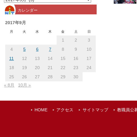
別
カレンダー
ア
ー
2017年9月
カ
月
火
水
木
金
土
日
イ
1
2
3
ブ
4
5
6
7
8
9
10
11
12
13
14
15
16
17
18
19
20
21
22
23
24
25
26
27
28
29
30
« 8月
10月 »
HOME
アクセス
サイトマップ
教職員公