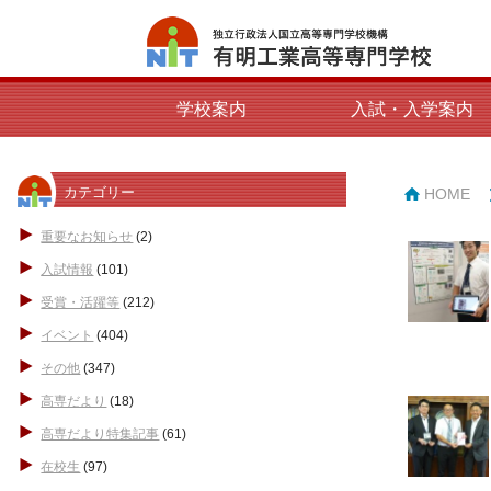
学校案内
入試・入学案内
カテゴリー
HOME
重要なお知らせ
(2)
入試情報
(101)
受賞・活躍等
(212)
イベント
(404)
その他
(347)
高専だより
(18)
高専だより特集記事
(61)
在校生
(97)