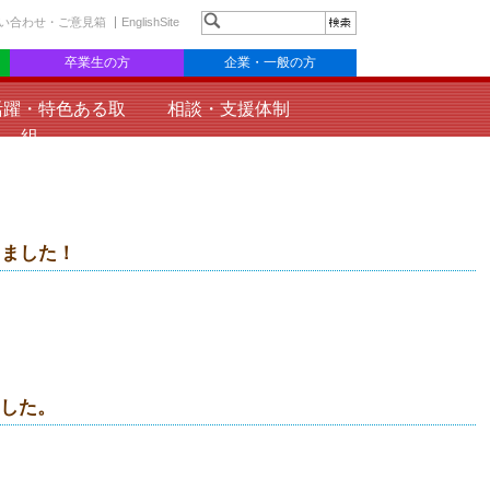
い合わせ・ご意見箱
EnglishSite
卒業生の方
企業・一般の方
活躍・特色ある取
相談・支援体制
組
しました！
ました。