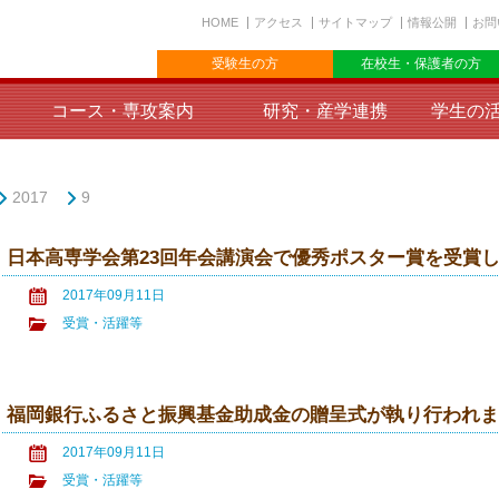
HOME
アクセス
サイトマップ
情報公開
お問
受験生の方
在校生・保護者の方
コース・専攻案内
研究・産学連携
学生の
2017
9
日本高専学会第23回年会講演会で優秀ポスター賞を受賞
2017年09月11日
受賞・活躍等
福岡銀行ふるさと振興基金助成金の贈呈式が執り行われ
2017年09月11日
受賞・活躍等