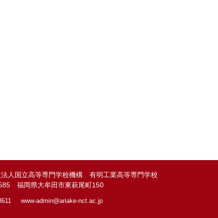
政法人国立高等専門学校機構 有明工業高等専門学校
-8585 福岡県大牟田市東萩尾町150
8611
www-admin@
ariake-nct.ac.jp