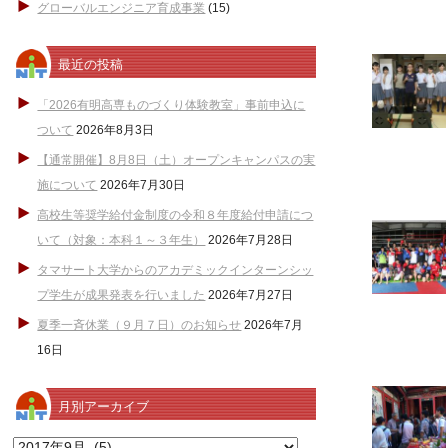
グローバルエンジニア育成事業
(15)
最近の投稿
「2026有明高専ものづくり体験教室」事前申込に
ついて
2026年8月3日
【通常開催】8月8日（土）オープンキャンパスの実
施について
2026年7月30日
高校生等奨学給付金制度の令和８年度給付申請につ
いて（対象：本科１～３年生）
2026年7月28日
タマサート大学からのアカデミックインターンシッ
プ学生が成果発表を行いました
2026年7月27日
夏季一斉休業（９月７日）のお知らせ
2026年7月
16日
月別アーカイブ
月