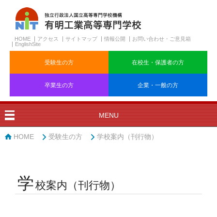
HOME
アクセス
サイトマップ
情報公開
お問い合わせ・ご意見箱
EnglishSite
受験生の方
在校生・保護者の方
卒業生の方
企業・一般の方
MENU
HOME
受験生の方
学校案内（刊行物）
学
校案内（刊行物）