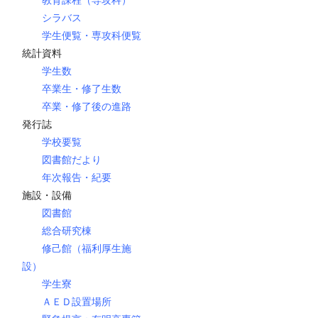
教育課程（専攻科）
シラバス
学生便覧・専攻科便覧
統計資料
学生数
卒業生・修了生数
卒業・修了後の進路
発行誌
学校要覧
図書館だより
年次報告・紀要
施設・設備
図書館
総合研究棟
修己館（福利厚生施
設）
学生寮
ＡＥＤ設置場所