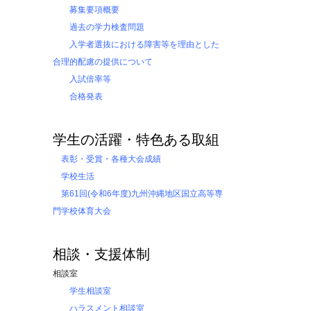
募集要項概要
過去の学力検査問題
入学者選抜における障害等を理由とした
合理的配慮の提供について
入試倍率等
合格発表
学生の活躍・特色ある取組
表彰・受賞・各種大会成績
学校生活
第61回(令和6年度)九州沖縄地区国立高等専
門学校体育大会
相談・支援体制
相談室
学生相談室
ハラスメント相談室