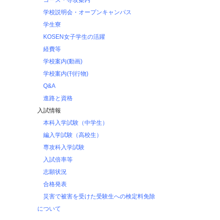
コース・専攻案内
学校説明会・オープンキャンパス
学生寮
KOSEN女子学生の活躍
経費等
学校案内(動画)
学校案内(刊行物)
Q&A
進路と資格
入試情報
本科入学試験（中学生）
編入学試験（高校生）
専攻科入学試験
入試倍率等
志願状況
合格発表
災害で被害を受けた受験生への検定料免除
について