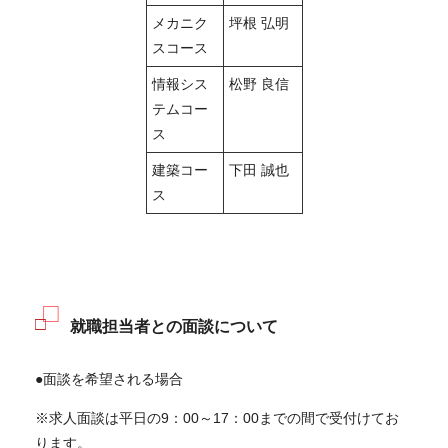
メカニク
坪根 弘明
スコース
情報シス
松野 良信
テムコー
ス
建築コー
下田 誠也
ス
就職担当者との面談について
●面談を希望される場合
※求人面談は平日の
9：00～17：00
までの間で受付けてお
ります。