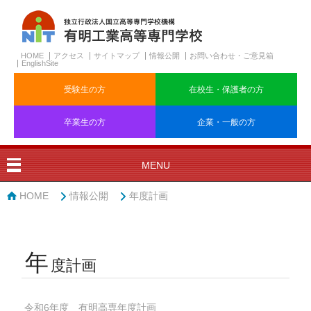
HOME
アクセス
サイトマップ
情報公開
お問い合わせ・ご意見箱
EnglishSite
受験生の方
在校生・保護者の方
卒業生の方
企業・一般の方
MENU
HOME
情報公開
年度計画
年
度計画
令和6年度 有明高専年度計画