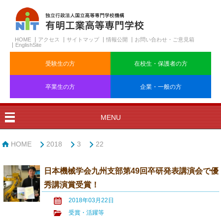
HOME
アクセス
サイトマップ
情報公開
お問い合わせ・ご意見箱
EnglishSite
受験生の方
在校生・保護者の方
卒業生の方
企業・一般の方
MENU
HOME
2018
3
22
日本機械学会九州支部第49回卒研発表講演会で優
秀講演賞受賞！
2018年03月22日
受賞・活躍等