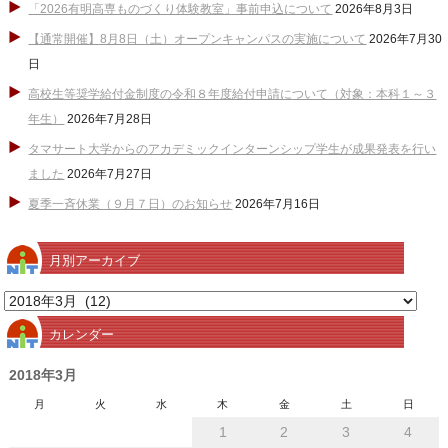
「2026有明高専ものづくり体験教室」事前申込について
2026年8月3日
【通常開催】8月8日（土）オープンキャンパスの実施について
2026年7月30
日
高校生等奨学給付金制度の令和８年度給付申請について（対象：本科１～３
年生）
2026年7月28日
タマサート大学からのアカデミックインターンシップ学生が成果発表を行い
ました
2026年7月27日
夏季一斉休業（９月７日）のお知らせ
2026年7月16日
月別アーカイブ
月
別
カレンダー
ア
ー
2018年3月
カ
月
火
水
木
金
土
日
イ
1
2
3
4