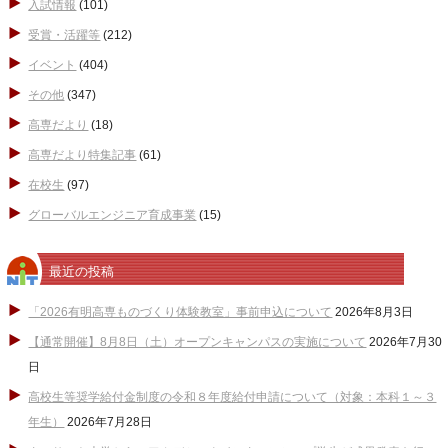
入試情報
(101)
受賞・活躍等
(212)
イベント
(404)
その他
(347)
高専だより
(18)
高専だより特集記事
(61)
在校生
(97)
グローバルエンジニア育成事業
(15)
最近の投稿
「2026有明高専ものづくり体験教室」事前申込について
2026年8月3日
【通常開催】8月8日（土）オープンキャンパスの実施について
2026年7月30
日
高校生等奨学給付金制度の令和８年度給付申請について（対象：本科１～３
年生）
2026年7月28日