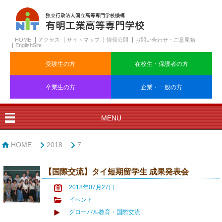
HOME
アクセス
サイトマップ
情報公開
お問い合わせ・ご意見箱
EnglishSite
受験生の方
在校生・保護者の方
卒業生の方
企業・一般の方
MENU
HOME
2018
7
【国際交流】タイ短期留学生 成果発表会
2018年07月27日
イベント
グローバル教育・国際交流