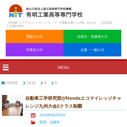
HOME
アクセス
サイトマップ
情報公開
お問い合わせ・ご意見箱
EnglishSite
受験生の方
在校生・保護者の方
卒業生の方
企業・一般の方
MENU
HOME
2019
8
6
自動車工学研究部がHondaエコマイレッジチャ
レンジ九州大会2クラス制覇
2019年08月06日
受賞・活躍等