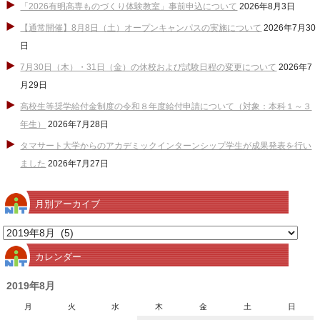
「2026有明高専ものづくり体験教室」事前申込について
2026年8月3日
【通常開催】8月8日（土）オープンキャンパスの実施について
2026年7月30
日
7月30日（木）・31日（金）の休校および試験日程の変更について
2026年7
月29日
高校生等奨学給付金制度の令和８年度給付申請について（対象：本科１～３
年生）
2026年7月28日
タマサート大学からのアカデミックインターンシップ学生が成果発表を行い
ました
2026年7月27日
月別アーカイブ
月
別
カレンダー
ア
ー
2019年8月
カ
月
火
水
木
金
土
日