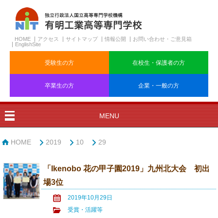
HOME
アクセス
サイトマップ
情報公開
お問い合わせ・ご意見箱
EnglishSite
受験生の方
在校生・保護者の方
卒業生の方
企業・一般の方
MENU
HOME
2019
10
29
「Ikenobo 花の甲子園2019」九州北大会 初出
場3位
2019年10月29日
受賞・活躍等