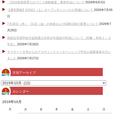
「2026有明高専ものづくり体験教室」事前申込について
2026年8月3日
【通常開催】8月8日（土）オープンキャンパスの実施について
2026年7月30
日
7月30日（木）・31日（金）の休校および試験日程の変更について
2026年7
月29日
高校生等奨学給付金制度の令和８年度給付申請について（対象：本科１～３
年生）
2026年7月28日
タマサート大学からのアカデミックインターンシップ学生が成果発表を行い
ました
2026年7月27日
月別アーカイブ
月
別
カレンダー
ア
ー
2019年10月
カ
月
火
水
木
金
土
日