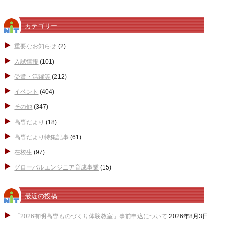
カテゴリー
重要なお知らせ
(2)
入試情報
(101)
受賞・活躍等
(212)
イベント
(404)
その他
(347)
高専だより
(18)
高専だより特集記事
(61)
在校生
(97)
グローバルエンジニア育成事業
(15)
最近の投稿
「2026有明高専ものづくり体験教室」事前申込について
2026年8月3日