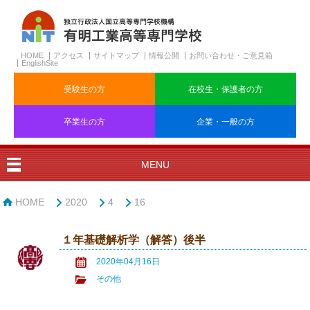
HOME
アクセス
サイトマップ
情報公開
お問い合わせ・ご意見箱
EnglishSite
受験生の方
在校生・保護者の方
卒業生の方
企業・一般の方
MENU
HOME
2020
4
16
１年基礎解析学（解答）後半
2020年04月16日
その他