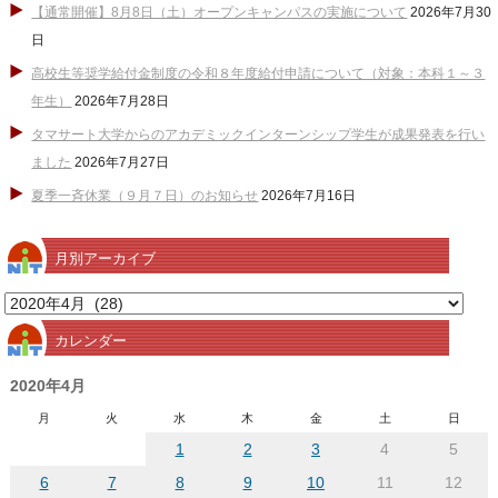
【通常開催】8月8日（土）オープンキャンパスの実施について
2026年7月30
日
高校生等奨学給付金制度の令和８年度給付申請について（対象：本科１～３
年生）
2026年7月28日
タマサート大学からのアカデミックインターンシップ学生が成果発表を行い
ました
2026年7月27日
夏季一斉休業（９月７日）のお知らせ
2026年7月16日
月別アーカイブ
月
別
カレンダー
ア
ー
2020年4月
カ
月
火
水
木
金
土
日
イ
1
2
3
4
5
ブ
6
7
8
9
10
11
12