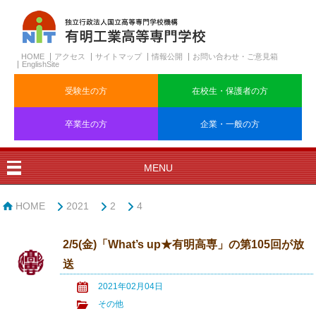
HOME
アクセス
サイトマップ
情報公開
お問い合わせ・ご意見箱
EnglishSite
受験生の方
在校生・保護者の方
卒業生の方
企業・一般の方
MENU
HOME
2021
2
4
2/5(金)「What’s up★有明高専」の第105回が放
送
2021年02月04日
その他