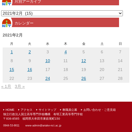
月別アーカイブ
月
別
カレンダー
ア
ー
2021年2月
カ
月
火
水
木
金
土
日
イ
1
2
3
4
5
6
7
ブ
8
9
10
11
12
13
14
15
16
17
18
19
20
21
22
23
24
25
26
27
28
« 1月
3月 »
HOME
アクセス
サイトマップ
教職員公募
お問い合わせ・ご意見箱
独立行政法人国立高等専門学校機構 有明工業高等専門学校
〒836-8585 福岡県大牟田市東萩尾町150
0944-53-8611
www-admin@
ariake-nct.ac.jp