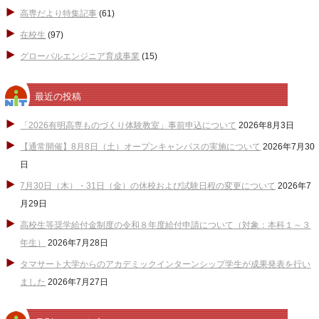
高専だより特集記事
(61)
在校生
(97)
グローバルエンジニア育成事業
(15)
最近の投稿
「2026有明高専ものづくり体験教室」事前申込について
2026年8月3日
【通常開催】8月8日（土）オープンキャンパスの実施について
2026年7月30
日
7月30日（木）・31日（金）の休校および試験日程の変更について
2026年7
月29日
高校生等奨学給付金制度の令和８年度給付申請について（対象：本科１～３
年生）
2026年7月28日
タマサート大学からのアカデミックインターンシップ学生が成果発表を行い
ました
2026年7月27日