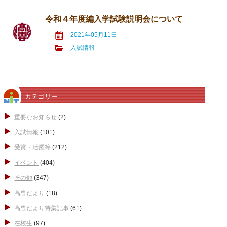
令和４年度編入学試験説明会について
2021年05月11日
入試情報
カテゴリー
重要なお知らせ
(2)
入試情報
(101)
受賞・活躍等
(212)
イベント
(404)
その他
(347)
高専だより
(18)
高専だより特集記事
(61)
在校生
(97)