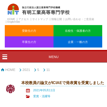
HOME
アクセス
サイトマップ
情報公開
お問い合わせ・ご意見箱
EnglishSite
受験生の方
在校生・保護者の方
卒業生の方
企業・一般の方
MENU
HOME
2021
5
11
本校教員の論文がICIAEで発表賞を受賞しました
2021年05月11日
受賞・活躍等