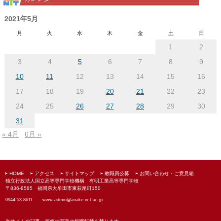
ア
ー
2021年5月
カ
月
火
水
木
金
土
日
イ
1
2
ブ
3
4
5
6
7
8
9
10
11
12
13
14
15
16
17
18
19
20
21
22
23
24
25
26
27
28
29
30
31
« 4月
6月 »
HOME
アクセス
サイトマップ
教職員公募
お問い合わせ・ご意見箱
独立行政法人国立高等専門学校機構 有明工業高等専門学校
〒836-8585 福岡県大牟田市東萩尾町150
0944-53-8611
www-admin@
ariake-nct.ac.jp