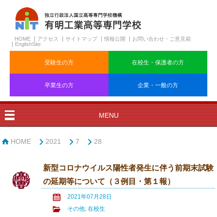
HOME
アクセス
サイトマップ
情報公開
お問い合わせ・ご意見箱
EnglishSite
受験生の方
在校生・保護者の方
卒業生の方
企業・一般の方
MENU
HOME
2021
7
28
新型コロナウイルス陽性者発生に伴う前期末試験
の延期等について（３例目・第１報）
2021年07月28日
その他
,
在校生