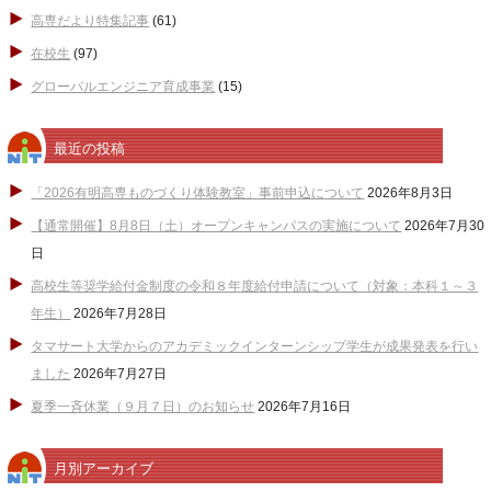
高専だより特集記事
(61)
在校生
(97)
グローバルエンジニア育成事業
(15)
最近の投稿
「2026有明高専ものづくり体験教室」事前申込について
2026年8月3日
【通常開催】8月8日（土）オープンキャンパスの実施について
2026年7月30
日
高校生等奨学給付金制度の令和８年度給付申請について（対象：本科１～３
年生）
2026年7月28日
タマサート大学からのアカデミックインターンシップ学生が成果発表を行い
ました
2026年7月27日
夏季一斉休業（９月７日）のお知らせ
2026年7月16日
月別アーカイブ