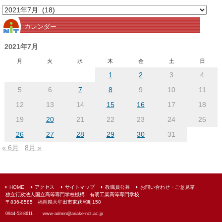
月
別
カレンダー
ア
ー
2021年7月
カ
月
火
水
木
金
土
日
イ
1
2
3
4
ブ
5
6
7
8
9
10
11
12
13
14
15
16
17
18
19
20
21
22
23
24
25
26
27
28
29
30
31
« 6月
8月 »
HOME
アクセス
サイトマップ
教職員公募
お問い合わせ・ご意見箱
独立行政法人国立高等専門学校機構 有明工業高等専門学校
〒836-8585 福岡県大牟田市東萩尾町150
0944-53-8611
www-admin@
ariake-nct.ac.jp