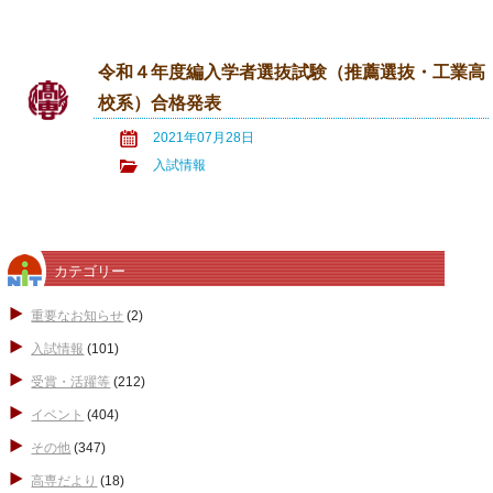
令和４年度編入学者選抜試験（推薦選抜・工業高
校系）合格発表
2021年07月28日
入試情報
カテゴリー
重要なお知らせ
(2)
入試情報
(101)
受賞・活躍等
(212)
イベント
(404)
その他
(347)
高専だより
(18)