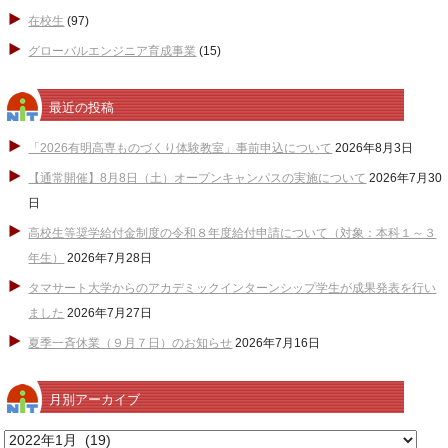
在校生
(97)
グローバルエンジニア育成事業
(15)
最近の投稿
「2026有明高専ものづくり体験教室」事前申込について
2026年8月3日
【通常開催】8月8日（土）オープンキャンパスの実施について
2026年7月30
日
高校生等奨学給付金制度の令和８年度給付申請について（対象：本科１～３
年生）
2026年7月28日
タマサート大学からのアカデミックインターンシップ学生が成果発表を行い
ました
2026年7月27日
夏季一斉休業（９月７日）のお知らせ
2026年7月16日
月別アーカイブ
月