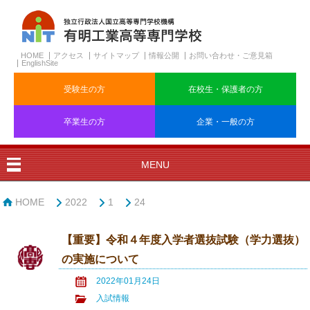
HOME
アクセス
サイトマップ
情報公開
お問い合わせ・ご意見箱
EnglishSite
受験生の方
在校生・保護者の方
卒業生の方
企業・一般の方
MENU
HOME
2022
1
24
【重要】令和４年度入学者選抜試験（学力選抜）
の実施について
2022年01月24日
入試情報