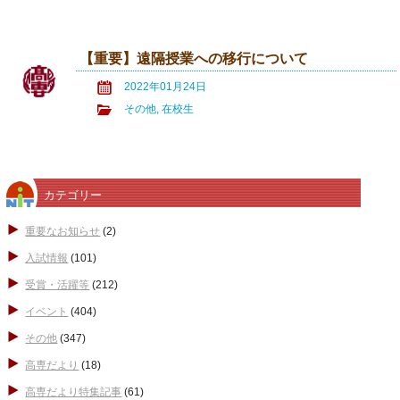
【重要】遠隔授業への移行について
2022年01月24日
その他
,
在校生
カテゴリー
重要なお知らせ
(2)
入試情報
(101)
受賞・活躍等
(212)
イベント
(404)
その他
(347)
高専だより
(18)
高専だより特集記事
(61)