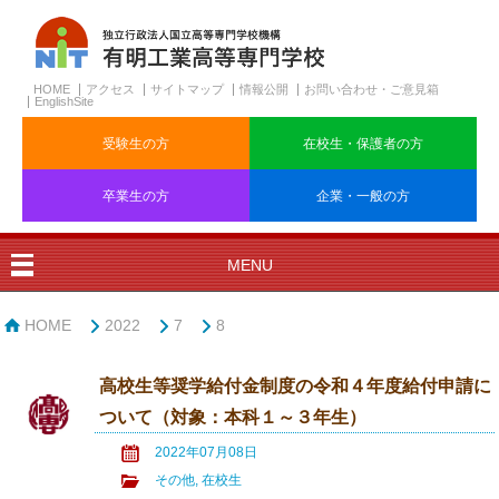
HOME
アクセス
サイトマップ
情報公開
お問い合わせ・ご意見箱
EnglishSite
受験生の方
在校生・保護者の方
卒業生の方
企業・一般の方
MENU
HOME
2022
7
8
高校生等奨学給付金制度の令和４年度給付申請に
ついて（対象：本科１～３年生）
2022年07月08日
その他
,
在校生