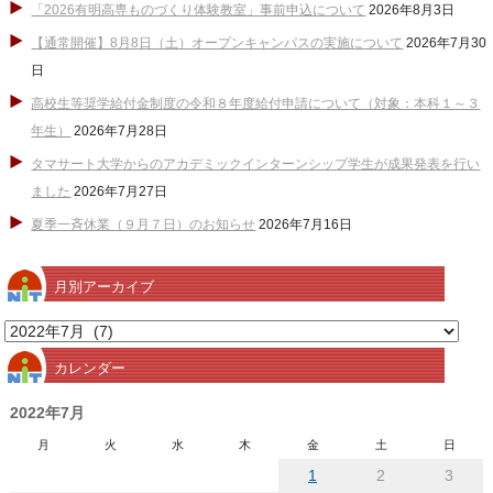
「2026有明高専ものづくり体験教室」事前申込について
2026年8月3日
【通常開催】8月8日（土）オープンキャンパスの実施について
2026年7月30
日
高校生等奨学給付金制度の令和８年度給付申請について（対象：本科１～３
年生）
2026年7月28日
タマサート大学からのアカデミックインターンシップ学生が成果発表を行い
ました
2026年7月27日
夏季一斉休業（９月７日）のお知らせ
2026年7月16日
月別アーカイブ
月
別
カレンダー
ア
ー
2022年7月
カ
月
火
水
木
金
土
日
イ
1
2
3