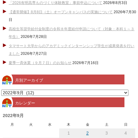
「2026有明高専ものづくり体験教室」事前申込について
2026年8月3日
【通常開催】8月8日（土）オープンキャンパスの実施について
2026年7月30
日
高校生等奨学給付金制度の令和８年度給付申請について（対象：本科１～３
年生）
2026年7月28日
タマサート大学からのアカデミックインターンシップ学生が成果発表を行い
ました
2026年7月27日
夏季一斉休業（９月７日）のお知らせ
2026年7月16日
月別アーカイブ
月
別
カレンダー
ア
ー
2022年9月
カ
月
火
水
木
金
土
日
イ
1
2
3
4