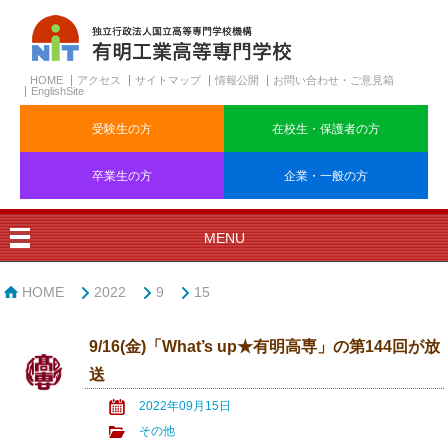
HOME
アクセス
サイトマップ
情報公開
お問い合わせ・ご意見箱
EnglishSite
受験生の方
在校生・保護者の方
卒業生の方
企業・一般の方
MENU
HOME
2022
9
15
9/16(金)「What’s up★有明高専」の第144回が放
送
2022年09月15日
その他