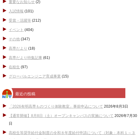
重要なお知らせ
(2)
入試情報
(101)
受賞・活躍等
(212)
イベント
(404)
その他
(347)
高専だより
(18)
高専だより特集記事
(61)
在校生
(97)
グローバルエンジニア育成事業
(15)
最近の投稿
「2026有明高専ものづくり体験教室」事前申込について
2026年8月3日
【通常開催】8月8日（土）オープンキャンパスの実施について
2026年7月30
日
高校生等奨学給付金制度の令和８年度給付申請について（対象：本科１～３