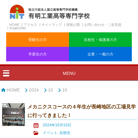
HOME
アクセス
サイトマップ
情報公開
お問い合わせ・ご意見箱
EnglishSite
受験生の方
在校生・保護者の方
卒業生の方
企業・一般の方
MENU
HOME
2024
10
10
メカニクスコースの４年生が長崎地区の工場見学
に行ってきました！
2024年10月10日
イベント
,
在校生