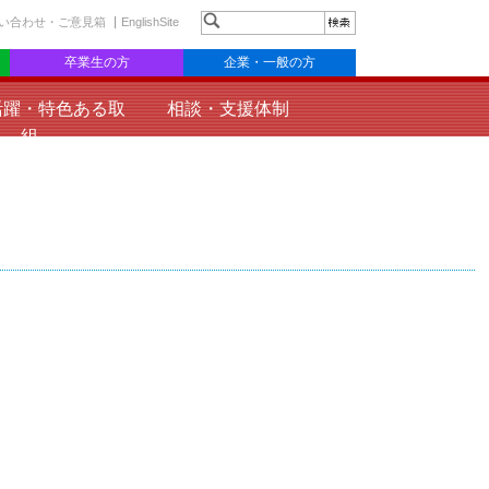
い合わせ・ご意見箱
EnglishSite
卒業生の方
企業・一般の方
活躍・特色ある取
相談・支援体制
組