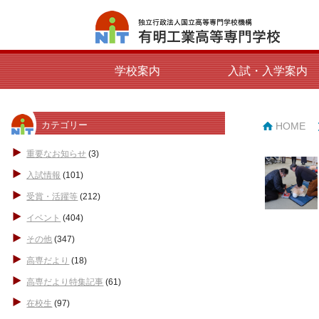
学校案内
入試・入学案内
カテゴリー
HOME
重要なお知らせ
(3)
入試情報
(101)
受賞・活躍等
(212)
イベント
(404)
その他
(347)
高専だより
(18)
高専だより特集記事
(61)
在校生
(97)