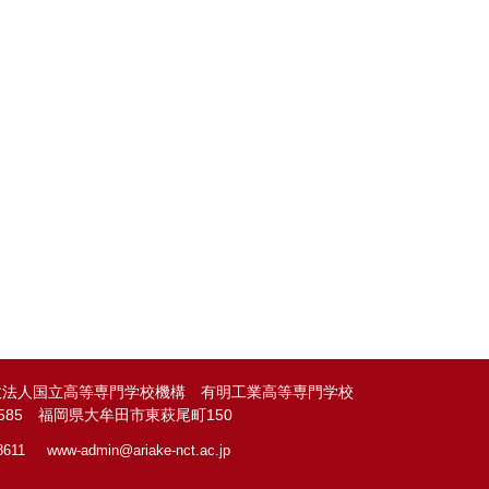
政法人国立高等専門学校機構 有明工業高等専門学校
-8585 福岡県大牟田市東萩尾町150
8611
www-admin@
ariake-nct.ac.jp