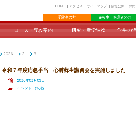
HOME
アクセス
サイトマップ
情報公開
お問
受験生の方
在校生・保護者の方
コース・専攻案内
研究・産学連携
学生の
2026
2
3
令和７年度応急手当・心肺蘇生講習会を実施しました
2026年02月03日
イベント
,
その他