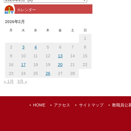
別
カレンダー
ア
ー
2026年2月
カ
月
火
水
木
金
土
日
イ
1
ブ
2
3
4
5
6
7
8
9
10
11
12
13
14
15
16
17
18
19
20
21
22
23
24
25
26
27
28
« 1月
3月 »
HOME
アクセス
サイトマップ
教職員公