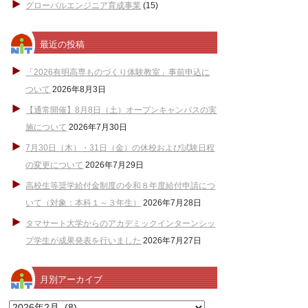
グローバルエンジニア育成事業
(15)
最近の投稿
「2026有明高専ものづくり体験教室」事前申込に
ついて
2026年8月3日
【通常開催】8月8日（土）オープンキャンパスの実
施について
2026年7月30日
7月30日（木）・31日（金）の休校および試験日程
の変更について
2026年7月29日
高校生等奨学給付金制度の令和８年度給付申請につ
いて（対象：本科１～３年生）
2026年7月28日
タマサート大学からのアカデミックインターンシッ
プ学生が成果発表を行いました
2026年7月27日
月別アーカイブ
月