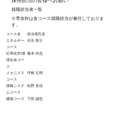
採用担当の皆様へお願い
就職担当者一覧
※専攻科は各コース就職担当が兼任しておりま
す。
コース名
担当者氏名
エネルギー
石丸 智士
コース
応用化学/環
榎本 尚也
境生命コー
ス
メカニクス
坪根 弘明
コース
情報システ
松野 良信
ムコース
建築コース
下田 誠也