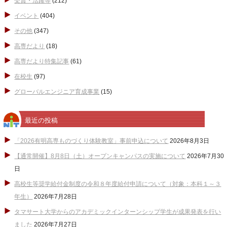
受賞・活躍等
(212)
イベント
(404)
その他
(347)
高専だより
(18)
高専だより特集記事
(61)
在校生
(97)
グローバルエンジニア育成事業
(15)
最近の投稿
「2026有明高専ものづくり体験教室」事前申込について
2026年8月3日
【通常開催】8月8日（土）オープンキャンパスの実施について
2026年7月30
日
高校生等奨学給付金制度の令和８年度給付申請について（対象：本科１～３
年生）
2026年7月28日
タマサート大学からのアカデミックインターンシップ学生が成果発表を行い
ました
2026年7月27日