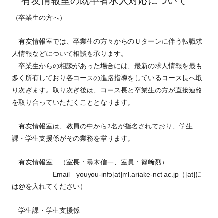
有友情報室の既卒者求人対応について
（卒業生の方へ）
有友情報室では、卒業生の方々からのＵターンに伴う転職求
人情報などについて相談を承ります。
卒業生からの相談があった場合には、最新の求人情報を最も
多く所有しており各コースの進路指導をしているコース長へ取
り次ぎます。取り次ぎ後は、コース長と卒業生の方が直接連絡
を取り合っていただくこととなります。
有友情報室は、教員の中から2名が指名されており、学生
課・学生支援係がその業務を掌ります。
有友情報室 （室長：尋木信一、室員：篠﨑烈）
Email：youyou-info[at]ml.ariake-nct.ac.jp（[at]に
は@を入れてください）
学生課・学生支援係