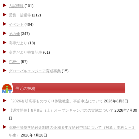
入試情報
(101)
受賞・活躍等
(212)
イベント
(404)
その他
(347)
高専だより
(18)
高専だより特集記事
(61)
在校生
(97)
グローバルエンジニア育成事業
(15)
最近の投稿
「2026有明高専ものづくり体験教室」事前申込について
2026年8月3日
【通常開催】8月8日（土）オープンキャンパスの実施について
2026年7月30
日
高校生等奨学給付金制度の令和８年度給付申請について（対象：本科１～３
年生）
2026年7月28日