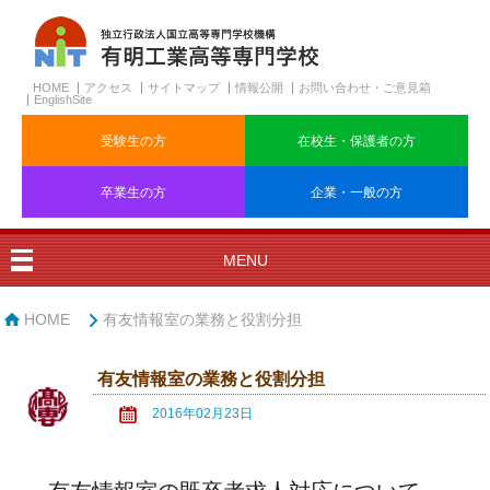
HOME
アクセス
サイトマップ
情報公開
お問い合わせ・ご意見箱
EnglishSite
受験生の方
在校生・保護者の方
卒業生の方
企業・一般の方
MENU
HOME
有友情報室の業務と役割分担
有友情報室の業務と役割分担
2016年02月23日