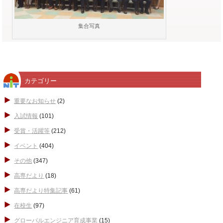
集合写真
カテゴリー
重要なお知らせ
(2)
入試情報
(101)
受賞・活躍等
(212)
イベント
(404)
その他
(347)
高専だより
(18)
高専だより特集記事
(61)
在校生
(97)
グローバルエンジニア育成事業
(15)