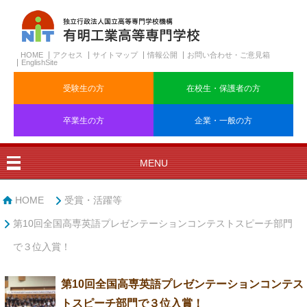
HOME
アクセス
サイトマップ
情報公開
お問い合わせ・ご意見箱
EnglishSite
受験生の方
在校生・保護者の方
卒業生の方
企業・一般の方
MENU
HOME
受賞・活躍等
第10回全国高専英語プレゼンテーションコンテストスピーチ部門
で３位入賞！
第10回全国高専英語プレゼンテーションコンテス
トスピーチ部門で３位入賞！