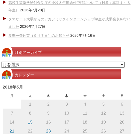
高校生等奨学給付金制度の令和８年度給付申請について（対象：本科１～３
年生）
2026年7月28日
タマサート大学からのアカデミックインターンシップ学生が成果発表を行い
ました
2026年7月27日
夏季一斉休業（９月７日）のお知らせ
2026年7月16日
月別アーカイブ
月
別
カレンダー
ア
ー
2018年5月
カ
月
火
水
木
金
土
日
イ
1
2
3
4
5
6
ブ
7
8
9
10
11
12
13
14
15
16
17
18
19
20
21
22
23
24
25
26
27