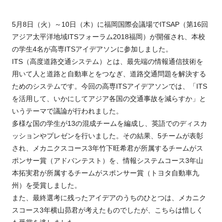
5月8日（火）～10日（木）に福岡国際会議場でITSAP（第16回
アジア太平洋地域ITSフォーラム2018福岡）が開催され、本校
の学生4名が高専ITSアイデアソンに参加しました。
ITS（高度道路交通システム）とは、最先端の情報通信技術を
用いて人と道路と自動車とをつなぎ、道路交通問題を解決する
ためのシステムです。今回の高専ITSアイデアソンでは、「ITS
を活用して、いかにしてアジア各国の交通事故を減らすか」と
いうテーマで議論が行われました。
多様な国の学生が13の混成チームを編成し、英語でのディスカ
ッションやプレゼンを行いました。その結果、5チームが表彰
され、メカニクスコース3年竹下旺希君が所属するチームがス
ポンサー賞（アドバンテスト）を、情報システムコース3年山
本拓実君が所属するチームがスポンサー賞（トヨタ自動車九
州）を受賞しました。
また、最終選考に残ったアイデアのうちのひとつは、メカニク
スコース3年横山昴君が考えたものでしたが、こちらは惜しく