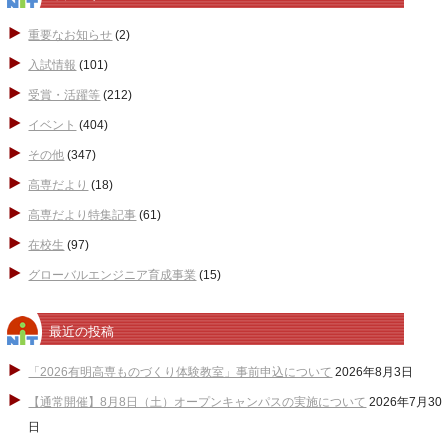
重要なお知らせ
(2)
入試情報
(101)
受賞・活躍等
(212)
イベント
(404)
その他
(347)
高専だより
(18)
高専だより特集記事
(61)
在校生
(97)
グローバルエンジニア育成事業
(15)
最近の投稿
「2026有明高専ものづくり体験教室」事前申込について
2026年8月3日
【通常開催】8月8日（土）オープンキャンパスの実施について
2026年7月30
日