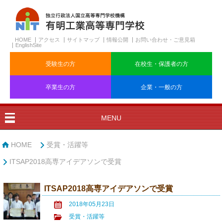
HOME
アクセス
サイトマップ
情報公開
お問い合わせ・ご意見箱
EnglishSite
受験生の方
在校生・保護者の方
卒業生の方
企業・一般の方
MENU
HOME
受賞・活躍等
ITSAP2018高専アイデアソンで受賞
ITSAP2018高専アイデアソンで受賞
2018年05月23日
受賞・活躍等