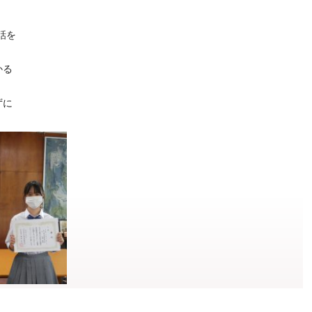
話を
かる
ずに