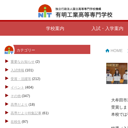
学校案内
入試・入学案内
カテゴリー
HOME
重要なお知らせ
(2)
入試情報
(101)
受賞・活躍等
(212)
イベント
(404)
その他
(347)
大牟田市
高専だより
(18)
受賞しま
高専だより特集記事
(61)
本校では
在校生
(97)