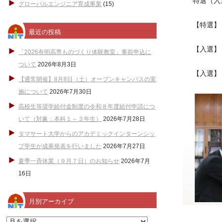
特選（入
グローバルエンジニア育成事業
(15)
【特選】
最近の投稿
【入選
「2026有明高専ものづくり体験教室」事前申込に
ついて
2026年8月3日
【入選
【通常開催】8月8日（土）オープンキャンパスの実
施について
2026年7月30日
高校生等奨学給付金制度の令和８年度給付申請につ
いて（対象：本科１～３年生）
2026年7月28日
タマサート大学からのアカデミックインターンシッ
プ学生が成果発表を行いました
2026年7月27日
夏季一斉休業（９月７日）のお知らせ
2026年7月
16日
月別アーカイブ
月