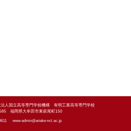
政法人国立高等専門学校機構 有明工業高等専門学校
-8585 福岡県大牟田市東萩尾町150
8611
www-admin@
ariake-nct.ac.jp