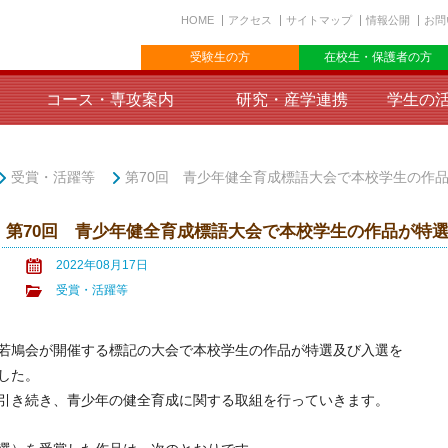
HOME
アクセス
サイトマップ
情報公開
お問
受験生の方
在校生・保護者の方
コース・専攻案内
研究・産学連携
学生の
受賞・活躍等
第70回 青少年健全育成標語大会で本校学生の作
第70回 青少年健全育成標語大会で本校学生の作品が特
2022年08月17日
受賞・活躍等
若鳩会が開催する標記の大会で本校学生の作品が特選及び入選を
した。
引き続き、青少年の健全育成に関する取組を行っていきます。