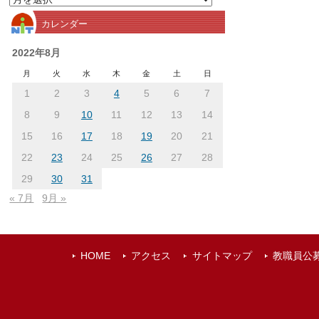
別
カレンダー
ア
ー
2022年8月
カ
月
火
水
木
金
土
日
イ
1
2
3
4
5
6
7
ブ
8
9
10
11
12
13
14
15
16
17
18
19
20
21
22
23
24
25
26
27
28
29
30
31
« 7月
9月 »
HOME
アクセス
サイトマップ
教職員公