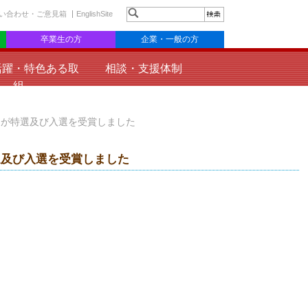
い合わせ・ご意見箱
EnglishSite
卒業生の方
企業・一般の方
活躍・特色ある取
相談・支援体制
組
品が特選及び入選を受賞しました
選及び入選を受賞しました