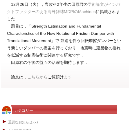
12月26日（火），専攻科2年生の田原君の
学術論文がインパ
クトファクターのある海外雑誌MDPIのMachines
に掲載されま
した．
題目は，「Strength Estimation and Fundamental
Characteristics of the New Rotational Friction Damper with
Translational Movement」で 並進を伴う回転摩擦ダンパーとい
う新しいダンパーの提案を行っており，地震時に建築物の揺れ
を低減する制震技術に関連する研究です．
田原君の今後の益々の活躍を期待します．
論文は，
こちらから
ご覧頂けます．
カテゴリー
重要なお知らせ
(2)