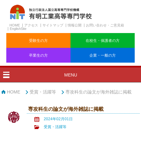
HOME
アクセス
サイトマップ
情報公開
お問い合わせ・ご意見箱
EnglishSite
受験生の方
在校生・保護者の方
卒業生の方
企業・一般の方
MENU
HOME
受賞・活躍等
専攻科生の論文が海外雑誌に掲載
専攻科生の論文が海外雑誌に掲載
2024年02月01日
受賞・活躍等