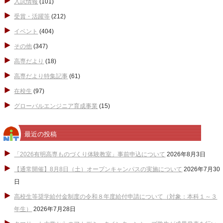
入試情報
(101)
受賞・活躍等
(212)
イベント
(404)
その他
(347)
高専だより
(18)
高専だより特集記事
(61)
在校生
(97)
グローバルエンジニア育成事業
(15)
最近の投稿
「2026有明高専ものづくり体験教室」事前申込について
2026年8月3日
【通常開催】8月8日（土）オープンキャンパスの実施について
2026年7月30
日
高校生等奨学給付金制度の令和８年度給付申請について（対象：本科１～３
年生）
2026年7月28日