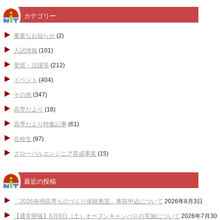
カテゴリー
重要なお知らせ
(2)
入試情報
(101)
受賞・活躍等
(212)
イベント
(404)
その他
(347)
高専だより
(18)
高専だより特集記事
(61)
在校生
(97)
グローバルエンジニア育成事業
(15)
最近の投稿
「2026有明高専ものづくり体験教室」事前申込について
2026年8月3日
【通常開催】8月8日（土）オープンキャンパスの実施について
2026年7月30