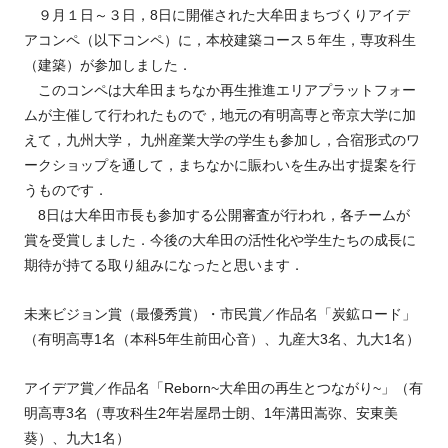
９月１日～３日，8日に開催された大牟田まちづくりアイデ
アコンペ（以下コンペ）に，本校建築コース５年生，専攻科生
（建築）が参加しました．
このコンペは大牟田まちなか再生推進エリアプラットフォー
ムが主催して行われたもので，地元の有明高専と帝京大学に加
えて，九州大学， 九州産業大学の学生も参加し，合宿形式のワ
ークショップを通して，まちなかに賑わいを生み出す提案を行
うものです．
8日は大牟田市長も参加する公開審査が行われ，各チームが
賞を受賞しました．今後の大牟田の活性化や学生たちの成長に
期待が持てる取り組みになったと思います．
未来ビジョン賞（最優秀賞）・市民賞／作品名「炭鉱ロード」
（有明高専1名（本科5年生前田心音）、九産大3名、九大1名）
アイデア賞／作品名「Reborn~大牟田の再生とつながり~」（有
明高専3名（専攻科生2年岩屋昂士朗、1年溝田嵩弥、安東美
葵）、九大1名）