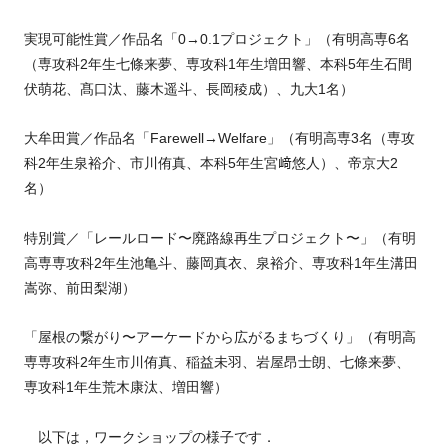
実現可能性賞／作品名「0→0.1プロジェクト」（有明高専6名
（専攻科2年生七條来夢、専攻科1年生増田響、本科5年生石間
伏萌花、髙口汰、藤木遥斗、長岡稜成）、九大1名）
大牟田賞／作品名「Farewell→Welfare」（有明高専3名（専攻
科2年生泉裕介、市川侑真、本科5年生宮﨑悠人）、帝京大2
名）
特別賞／「レールロード〜廃路線再生プロジェクト〜」（有明
高専専攻科2年生池亀斗、藤岡真衣、泉裕介、専攻科1年生溝田
嵩弥、前田梨湖）
「屋根の繋がり〜アーケードから広がるまちづくり」（有明高
専専攻科2年生市川侑真、稲益未羽、岩屋昂士朗、七條来夢、
専攻科1年生荒木康汰、増田響）
以下は，ワークショップの様子です．