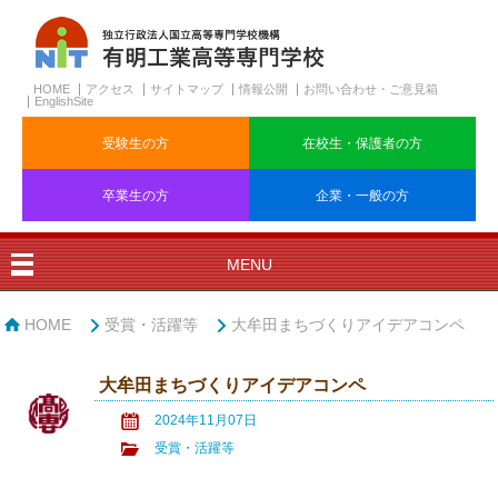
HOME
アクセス
サイトマップ
情報公開
お問い合わせ・ご意見箱
EnglishSite
受験生の方
在校生・保護者の方
卒業生の方
企業・一般の方
MENU
HOME
受賞・活躍等
大牟田まちづくりアイデアコンペ
大牟田まちづくりアイデアコンペ
2024年11月07日
受賞・活躍等