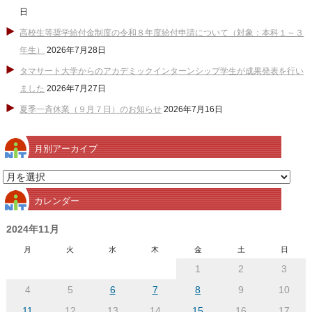
日
高校生等奨学給付金制度の令和８年度給付申請について（対象：本科１～３
年生）
2026年7月28日
タマサート大学からのアカデミックインターンシップ学生が成果発表を行い
ました
2026年7月27日
夏季一斉休業（９月７日）のお知らせ
2026年7月16日
月別アーカイブ
月
別
カレンダー
ア
ー
2024年11月
カ
月
火
水
木
金
土
日
イ
1
2
3
ブ
4
5
6
7
8
9
10
11
12
13
14
15
16
17