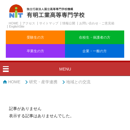
HOME
アクセス
サイトマップ
情報公開
お問い合わせ・ご意見箱
EnglishSite
受験生の方
在校生・保護者の方
卒業生の方
企業・一般の方
MENU
HOME
研究・産学連携
地域との交流
記事がありません
表示する記事はありませんでした。