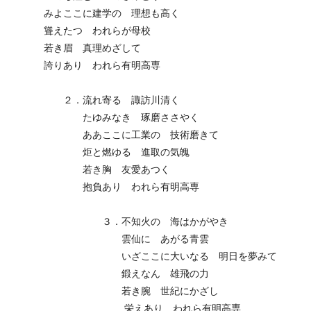
みよここに建学の 理想も高く
聳えたつ われらが母校
若き眉 真理めざして
誇りあり われら有明高専
２．流れ寄る 諏訪川清く
たゆみなき 琢磨ささやく
ああここに工業の 技術磨きて
炬と燃ゆる 進取の気魄
若き胸 友愛あつく
抱負あり われら有明高専
３．不知火の 海はかがやき
雲仙に あがる青雲
いざここに大いなる 明日を夢みて
鍛えなん 雄飛の力
若き腕 世紀にかざし
栄えあり われら有明高専