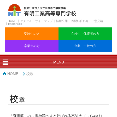
HOME
アクセス
サイトマップ
情報公開
お問い合わせ・ご意見箱
EnglishSite
受験生の方
在校生・保護者の方
卒業生の方
企業・一般の方
MENU
HOME
校歌
校
章
「有明海」の古来神秘の火と呼ばれる不知火（しらぬひ）