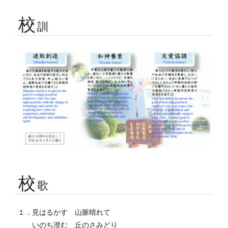
校
訓
校
歌
１．見はるかす 山脈晴れて
いのち澄む 丘のさみどり