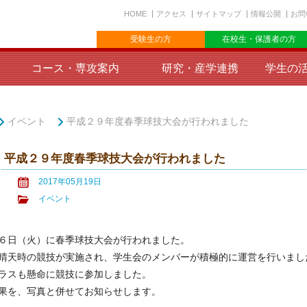
HOME
アクセス
サイトマップ
情報公開
お問
受験生の方
在校生・保護者の方
コース・専攻案内
研究・産学連携
学生の
イベント
平成２９年度春季球技大会が行われました
平成２９年度春季球技大会が行われました
2017年05月19日
イベント
日（火）に春季球技大会が行われました。
天時の競技が実施され、学生会のメンバーが積極的に運営を行いまし
ラスも懸命に競技に参加しました。
を、写真と併せてお知らせします。