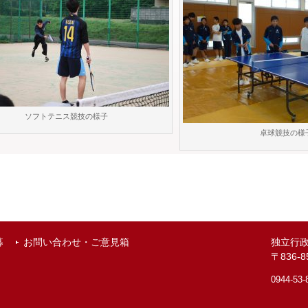
ソフトテニス競技の様子
卓球競技の様
募
お問い合わせ・ご意見箱
独立行
〒836
0944-53-