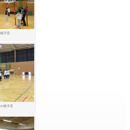
の様子②
技の様子②