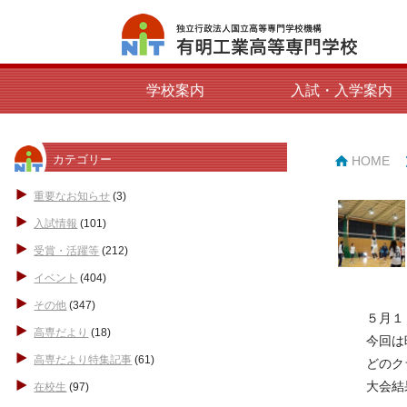
学校案内
入試・入学案内
カテゴリー
HOME
重要なお知らせ
(3)
入試情報
(101)
受賞・活躍等
(212)
イベント
(404)
その他
(347)
５月１６
高専だより
(18)
今回は晴
高専だより特集記事
(61)
どのク
大会結果
在校生
(97)