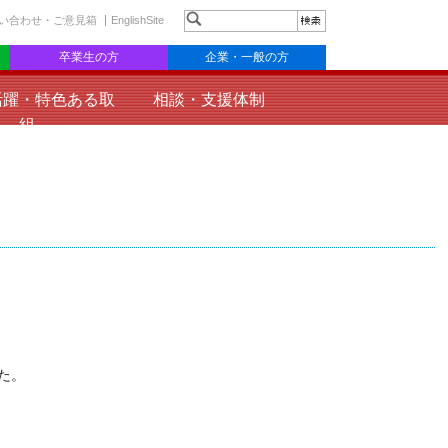
い合わせ・ご意見箱
EnglishSite
卒業生の方
企業・一般の方
活躍・特色ある取
相談・支援体制
組
た。