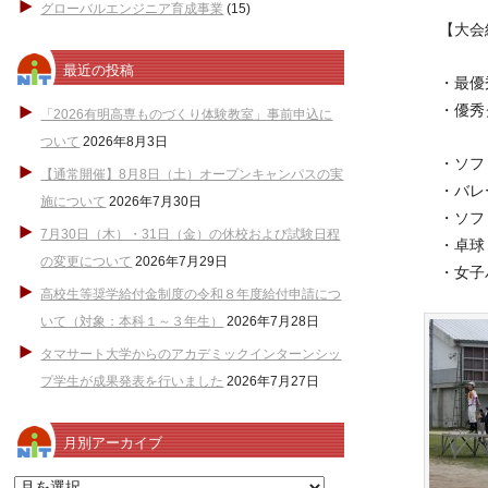
グローバルエンジニア育成事業
(15)
【大会
最近の投稿
・最優
・優秀
「2026有明高専ものづくり体験教室」事前申込に
ついて
2026年8月3日
・ソフ
【通常開催】8月8日（土）オープンキャンパスの実
・バレ
施について
2026年7月30日
・ソフ
7月30日（木）・31日（金）の休校および試験日程
・卓球
の変更について
2026年7月29日
・女子
高校生等奨学給付金制度の令和８年度給付申請につ
いて（対象：本科１～３年生）
2026年7月28日
タマサート大学からのアカデミックインターンシッ
プ学生が成果発表を行いました
2026年7月27日
月別アーカイブ
月