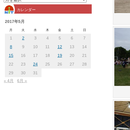
別
カレンダー
ア
ー
2017年5月
カ
月
火
水
木
金
土
日
イ
1
2
3
4
5
6
7
ブ
8
9
10
11
12
13
14
15
16
17
18
19
20
21
22
23
24
25
26
27
28
29
30
31
« 4月
6月 »