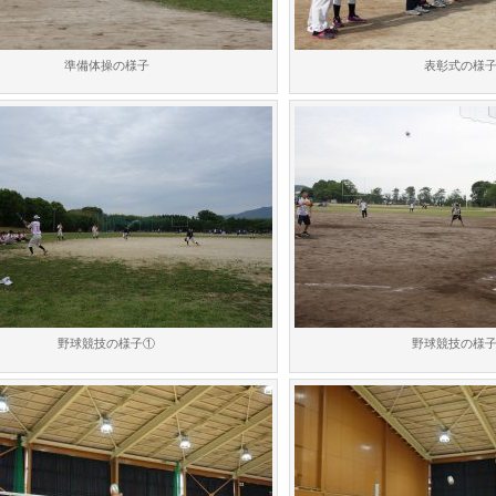
準備体操の様子
表彰式の様
野球競技の様子①
野球競技の様