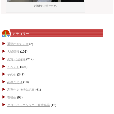
説明する学生たち
カテゴリー
重要なお知らせ
(2)
入試情報
(101)
受賞・活躍等
(212)
イベント
(404)
その他
(347)
高専だより
(18)
高専だより特集記事
(61)
在校生
(97)
グローバルエンジニア育成事業
(15)