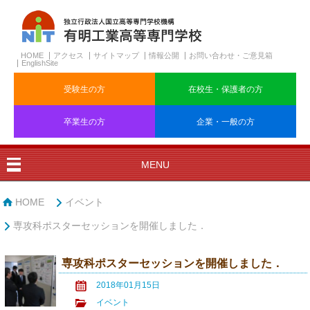
HOME
アクセス
サイトマップ
情報公開
お問い合わせ・ご意見箱
EnglishSite
受験生の方
在校生・保護者の方
卒業生の方
企業・一般の方
MENU
HOME
イベント
専攻科ポスターセッションを開催しました．
専攻科ポスターセッションを開催しました．
2018年01月15日
イベント