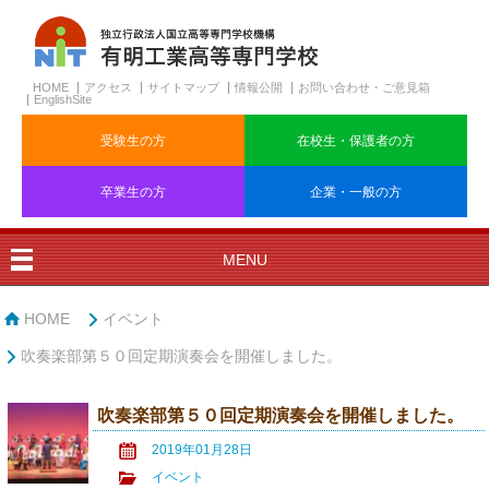
HOME
アクセス
サイトマップ
情報公開
お問い合わせ・ご意見箱
EnglishSite
受験生の方
在校生・保護者の方
卒業生の方
企業・一般の方
MENU
HOME
イベント
吹奏楽部第５０回定期演奏会を開催しました。
吹奏楽部第５０回定期演奏会を開催しました。
2019年01月28日
イベント