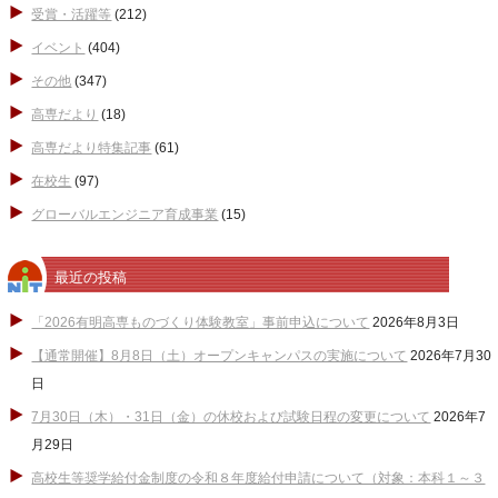
受賞・活躍等
(212)
イベント
(404)
その他
(347)
高専だより
(18)
高専だより特集記事
(61)
在校生
(97)
グローバルエンジニア育成事業
(15)
最近の投稿
「2026有明高専ものづくり体験教室」事前申込について
2026年8月3日
【通常開催】8月8日（土）オープンキャンパスの実施について
2026年7月30
日
7月30日（木）・31日（金）の休校および試験日程の変更について
2026年7
月29日
高校生等奨学給付金制度の令和８年度給付申請について（対象：本科１～３