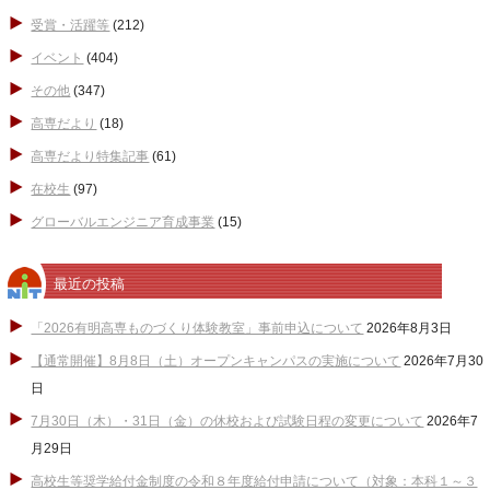
受賞・活躍等
(212)
イベント
(404)
その他
(347)
高専だより
(18)
高専だより特集記事
(61)
在校生
(97)
グローバルエンジニア育成事業
(15)
最近の投稿
「2026有明高専ものづくり体験教室」事前申込について
2026年8月3日
【通常開催】8月8日（土）オープンキャンパスの実施について
2026年7月30
日
7月30日（木）・31日（金）の休校および試験日程の変更について
2026年7
月29日
高校生等奨学給付金制度の令和８年度給付申請について（対象：本科１～３