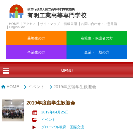
HOME
アクセス
サイトマップ
情報公開
お問い合わせ・ご意見箱
EnglishSite
受験生の方
在校生・保護者の方
卒業生の方
企業・一般の方
MENU
HOME
イベント
2019年度留学生歓迎会
2019年度留学生歓迎会
2019年04月25日
イベント
グローバル教育・国際交流