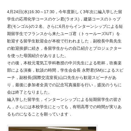
4月24日(水)16:30～17:30，今年度新しく3年次に編入学した留
学生の応用化学コースのケン君(ラオス)，建築コースのトゥブ
君(モンゴル)の２名、さらに6月からインターンシップによる短
期留学生でフランスから来たユーゴ君（トゥールーズIUT）を
歓迎する留学生歓迎会が本校で行われました．副校長中島先生
の歓迎挨拶に続き，各留学生からの自己紹介とプロジェクター
を使った母国紹介がありました。
その後，本校元電気工学科教授の中川先生による乾杯，吹奏楽
部による演奏，歓談の時間，学生会会長 永野君(5M)によるスピ
ーチ，副校長(国際交流室長)山口先生から歓迎スピーチがあ
り，最後に参加者全員での記念写真撮影を行い，盛況のうちに
会は終了となりました。
編入学した留学生，インターンシップによる短期留学生の皆さ
ん，さらには本校学生にとっても，有明高専での時間が実りあ
るものになることを願っています．