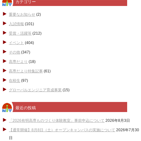
カテゴリー
重要なお知らせ
(2)
入試情報
(101)
受賞・活躍等
(212)
イベント
(404)
その他
(347)
高専だより
(18)
高専だより特集記事
(61)
在校生
(97)
グローバルエンジニア育成事業
(15)
最近の投稿
「2026有明高専ものづくり体験教室」事前申込について
2026年8月3日
【通常開催】8月8日（土）オープンキャンパスの実施について
2026年7月30
日