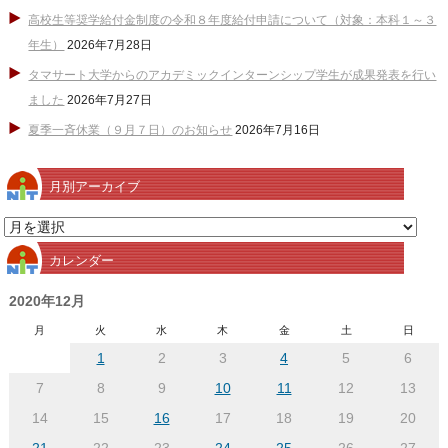
高校生等奨学給付金制度の令和８年度給付申請について（対象：本科１～３
年生）
2026年7月28日
タマサート大学からのアカデミックインターンシップ学生が成果発表を行い
ました
2026年7月27日
夏季一斉休業（９月７日）のお知らせ
2026年7月16日
月別アーカイブ
月
別
カレンダー
ア
ー
2020年12月
カ
月
火
水
木
金
土
日
イ
1
2
3
4
5
6
ブ
7
8
9
10
11
12
13
14
15
16
17
18
19
20