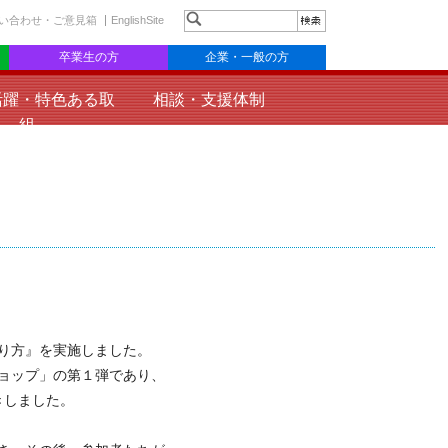
い合わせ・ご意見箱
EnglishSite
卒業生の方
企業・一般の方
活躍・特色ある取
相談・支援体制
組
り方』を実施しました。
ョップ」の第１弾であり、
きしました。