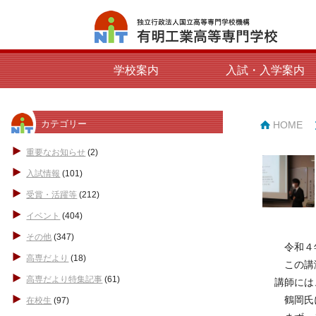
学校案内
入試・入学案内
カテゴリー
HOME
重要なお知らせ
(2)
入試情報
(101)
受賞・活躍等
(212)
イベント
(404)
その他
(347)
令和４年
高専だより
(18)
この講演
高専だより特集記事
(61)
講師には、t
鶴岡氏に
在校生
(97)