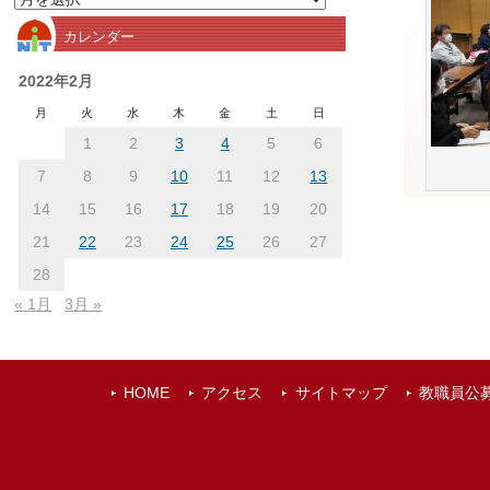
別
カレンダー
ア
ー
2022年2月
カ
月
火
水
木
金
土
日
イ
1
2
3
4
5
6
ブ
7
8
9
10
11
12
13
14
15
16
17
18
19
20
21
22
23
24
25
26
27
28
« 1月
3月 »
HOME
アクセス
サイトマップ
教職員公