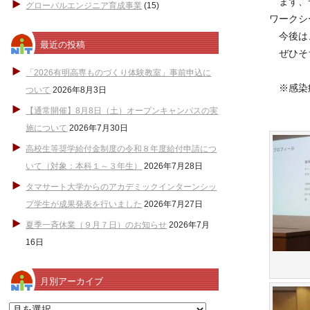
まず、デ
グローバルエンジニア育成事業
(15)
ワークシ
今後は、
最近の投稿
ぜひそ
「2026有明高専ものづくり体験教室」事前申込に
※感染
ついて
2026年8月3日
【通常開催】8月8日（土）オープンキャンパスの実
施について
2026年7月30日
高校生等奨学給付金制度の令和８年度給付申請につ
いて（対象：本科１～３年生）
2026年7月28日
タマサート大学からのアカデミックインターンシッ
プ学生が成果発表を行いました
2026年7月27日
夏季一斉休業（９月７日）のお知らせ
2026年7月
16日
月別アーカイブ
月