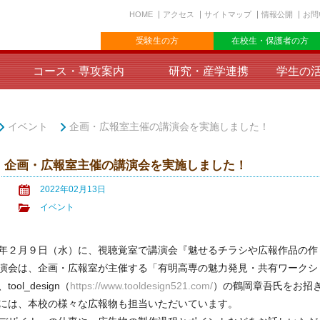
HOME
アクセス
サイトマップ
情報公開
お問
受験生の方
在校生・保護者の方
コース・専攻案内
研究・産学連携
学生の
イベント
企画・広報室主催の講演会を実施しました！
企画・広報室主催の講演会を実施しました！
2022年02月13日
イベント
２月９日（水）に、視聴覚室で講演会『魅せるチラシや広報作品の作
会は、企画・広報室が主催する「有明高専の魅力発見・共有ワークシ
ool_design（
https://www.tooldesign521.com/
）の鶴岡章吾氏をお招
は、本校の様々な広報物も担当いただいています。