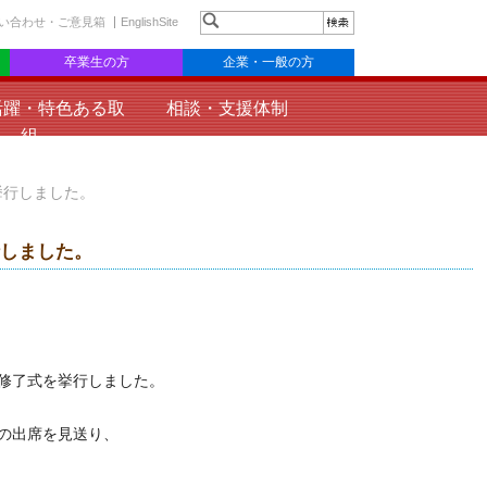
い合わせ・ご意見箱
EnglishSite
卒業生の方
企業・一般の方
活躍・特色ある取
相談・支援体制
組
挙行しました。
行しました。
科修了式を挙行しました。
の出席を見送り、