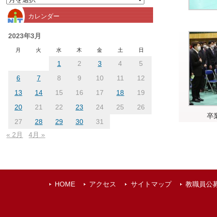
別
カレンダー
ア
ー
2023年3月
カ
月
火
水
木
金
土
日
イ
1
2
3
4
5
ブ
6
7
8
9
10
11
12
13
14
15
16
17
18
19
20
21
22
23
24
25
26
卒
27
28
29
30
31
« 2月
4月 »
HOME
アクセス
サイトマップ
教職員公