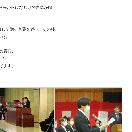
校長からはなむけの言葉が贈
表して贈る言葉を述べ、その後、
した。
長表彰、
した。
げます。