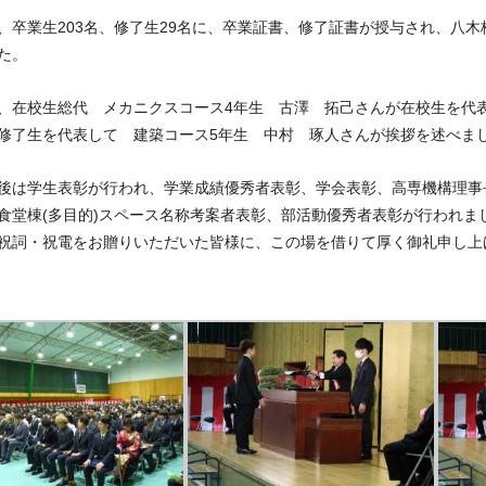
卒業生203名、修了生29名に、卒業証書、修了証書が授与され、八木
た。
在校生総代 メカニクスコース4年生 古澤 拓己さんが在校生を代
修了生を代表して 建築コース5年生 中村 琢人さんが挨拶を述べま
は学生表彰が行われ、学業成績優秀者表彰、学会表彰、高専機構理事
食堂棟(多目的)スペース名称考案者表彰、部活動優秀者表彰が行われま
詞・祝電をお贈りいただいた皆様に、この場を借りて厚く御礼申し上