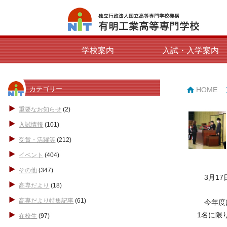
学校案内
入試・入学案内
カテゴリー
HOME
重要なお知らせ
(2)
入試情報
(101)
受賞・活躍等
(212)
イベント
(404)
その他
(347)
3月17
高専だより
(18)
高専だより特集記事
(61)
今年度は
1名に限
在校生
(97)