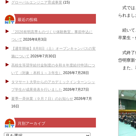
グローバルエンジニア育成事業
(15)
式では、
られまし
最近の投稿
続いて、
「2026有明高専ものづくり体験教室」事前申込に
卒業生・
ついて
2026年8月3日
【通常開催】8月8日（土）オープンキャンパスの実
式終了後
施について
2026年7月30日
岱明寮新
高校生等奨学給付金制度の令和８年度給付申請につ
また、祝
いて（対象：本科１～３年生）
2026年7月28日
タマサート大学からのアカデミックインターンシッ
プ学生が成果発表を行いました
2026年7月27日
夏季一斉休業（９月７日）のお知らせ
2026年7月
16日
月別アーカイブ
月