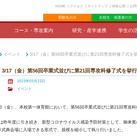
HOME
アクセス
サイトマップ
情報公開
お問
受験生の方
在校生・保護者の方
コース・専攻案内
研究・産学連携
学生の
イベント
3/17（金）第56回卒業式並びに第21回専攻科修了式を
3/17（金）第56回卒業式並びに第21回専攻科修了式を挙
2023年03月23日
イベント
日（金）、本校第一体育館において、第56回卒業式並びに第21回専攻
昨年度に引き続き、新型コロナウイルス感染予防対策として、御来賓
り式典会場に入場できる形式で、規模を縮小して執り行いました。