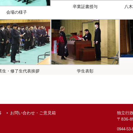
卒業証書授与
八木
会場の様子
業生・修了生代表挨拶
学生表彰
募
お問い合わせ・ご意見箱
独立行
〒836
0944-53-