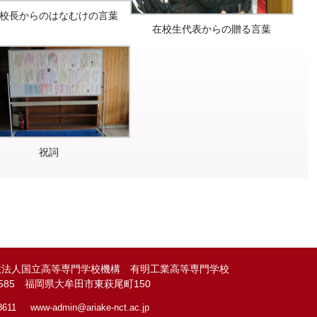
校長からのはなむけの言葉
在校生代表からの贈る言葉
祝詞
政法人国立高等専門学校機構 有明工業高等専門学校
-8585 福岡県大牟田市東萩尾町150
8611
www-admin@
ariake-nct.ac.jp