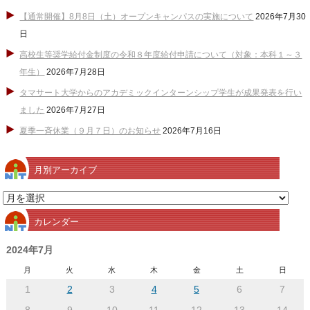
【通常開催】8月8日（土）オープンキャンパスの実施について
2026年7月30
日
高校生等奨学給付金制度の令和８年度給付申請について（対象：本科１～３
年生）
2026年7月28日
タマサート大学からのアカデミックインターンシップ学生が成果発表を行い
ました
2026年7月27日
夏季一斉休業（９月７日）のお知らせ
2026年7月16日
月別アーカイブ
月
別
カレンダー
ア
ー
2024年7月
カ
月
火
水
木
金
土
日
イ
1
2
3
4
5
6
7
ブ