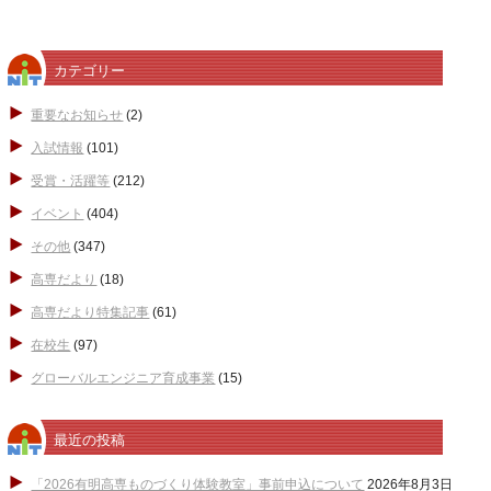
カテゴリー
重要なお知らせ
(2)
入試情報
(101)
受賞・活躍等
(212)
イベント
(404)
その他
(347)
高専だより
(18)
高専だより特集記事
(61)
在校生
(97)
グローバルエンジニア育成事業
(15)
最近の投稿
「2026有明高専ものづくり体験教室」事前申込について
2026年8月3日