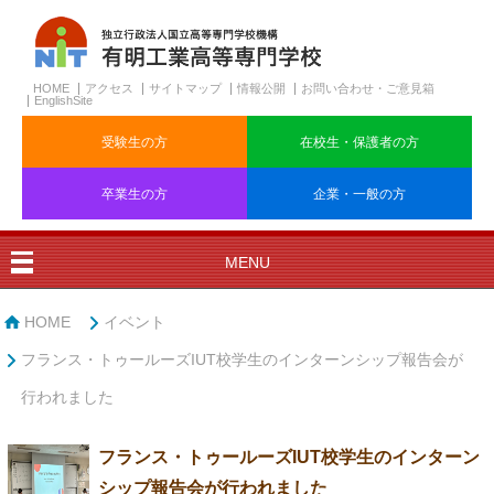
HOME
アクセス
サイトマップ
情報公開
お問い合わせ・ご意見箱
EnglishSite
受験生の方
在校生・保護者の方
卒業生の方
企業・一般の方
MENU
HOME
イベント
フランス・トゥールーズIUT校学生のインターンシップ報告会が
行われました
フランス・トゥールーズIUT校学生のインターン
シップ報告会が行われました