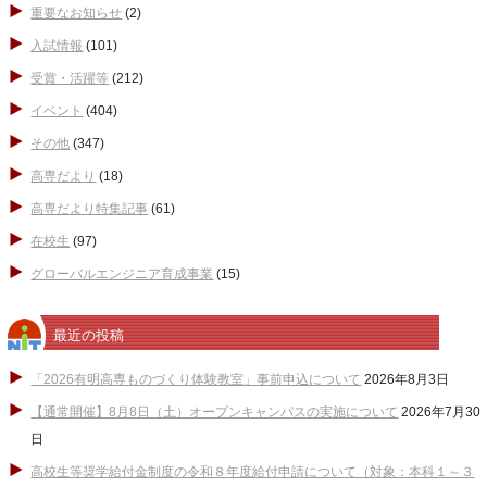
重要なお知らせ
(2)
入試情報
(101)
受賞・活躍等
(212)
イベント
(404)
その他
(347)
高専だより
(18)
高専だより特集記事
(61)
在校生
(97)
グローバルエンジニア育成事業
(15)
最近の投稿
「2026有明高専ものづくり体験教室」事前申込について
2026年8月3日
【通常開催】8月8日（土）オープンキャンパスの実施について
2026年7月30
日
高校生等奨学給付金制度の令和８年度給付申請について（対象：本科１～３