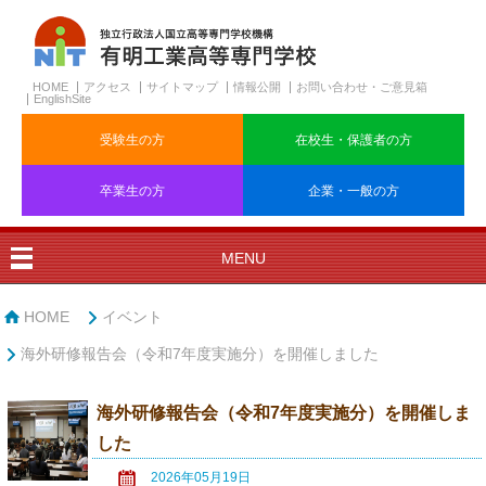
HOME
アクセス
サイトマップ
情報公開
お問い合わせ・ご意見箱
EnglishSite
受験生の方
在校生・保護者の方
卒業生の方
企業・一般の方
MENU
HOME
イベント
海外研修報告会（令和7年度実施分）を開催しました
海外研修報告会（令和7年度実施分）を開催しま
した
2026年05月19日