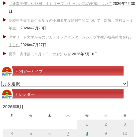
【通常開催】8月8日（土）オープンキャンパスの実施について
2026年7月30
日
高校生等奨学給付金制度の令和８年度給付申請について（対象：本科１～３
年生）
2026年7月28日
タマサート大学からのアカデミックインターンシップ学生が成果発表を行い
ました
2026年7月27日
夏季一斉休業（９月７日）のお知らせ
2026年7月16日
月別アーカイブ
月
別
カレンダー
ア
ー
2026年5月
カ
月
火
水
木
金
土
日
イ
1
2
3
ブ
4
5
6
7
8
9
10