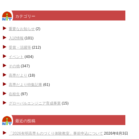
カテゴリー
重要なお知らせ
(2)
入試情報
(101)
受賞・活躍等
(212)
イベント
(404)
その他
(347)
高専だより
(18)
高専だより特集記事
(61)
在校生
(97)
グローバルエンジニア育成事業
(15)
最近の投稿
「2026有明高専ものづくり体験教室」事前申込について
2026年8月3日