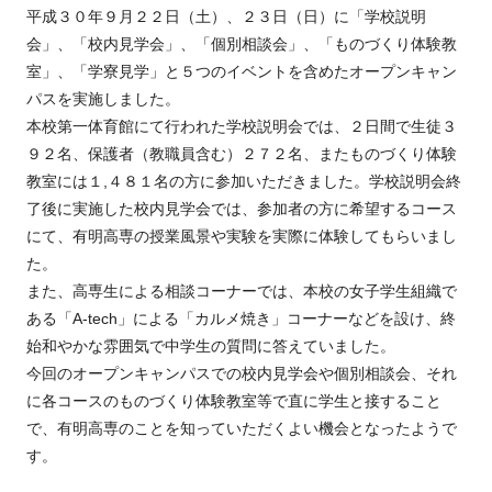
平成３０年９月２２日（土）、２３日（日）に「学校説明
会」、「校内見学会」、「個別相談会」、「ものづくり体験教
室」、「学寮見学」と５つのイベントを含めたオープンキャン
パスを実施しました。
本校第一体育館にて行われた学校説明会では、２日間で生徒３
９２名、保護者（教職員含む）２７２名、またものづくり体験
教室には１,４８１名の方に参加いただきました。学校説明会終
了後に実施した校内見学会では、参加者の方に希望するコース
にて、有明高専の授業風景や実験を実際に体験してもらいまし
た。
また、高専生による相談コーナーでは、本校の女子学生組織で
ある「A-tech」による「カルメ焼き」コーナーなどを設け、終
始和やかな雰囲気で中学生の質問に答えていました。
今回のオープンキャンパスでの校内見学会や個別相談会、それ
に各コースのものづくり体験教室等で直に学生と接すること
で、有明高専のことを知っていただくよい機会となったようで
す。