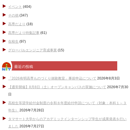
イベント
(404)
その他
(347)
高専だより
(18)
高専だより特集記事
(61)
在校生
(97)
グローバルエンジニア育成事業
(15)
最近の投稿
「2026有明高専ものづくり体験教室」事前申込について
2026年8月3日
【通常開催】8月8日（土）オープンキャンパスの実施について
2026年7月30
日
高校生等奨学給付金制度の令和８年度給付申請について（対象：本科１～３
年生）
2026年7月28日
タマサート大学からのアカデミックインターンシップ学生が成果発表を行い
ました
2026年7月27日