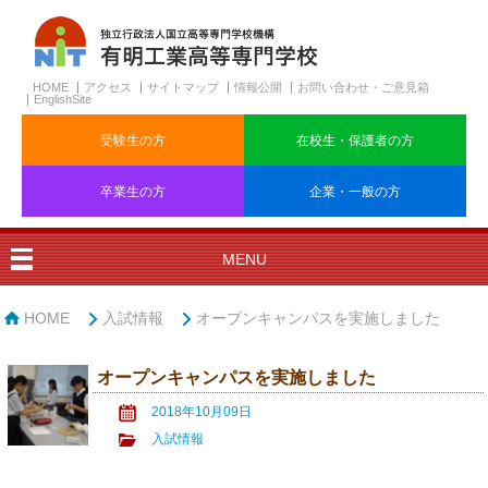
HOME
アクセス
サイトマップ
情報公開
お問い合わせ・ご意見箱
EnglishSite
受験生の方
在校生・保護者の方
卒業生の方
企業・一般の方
MENU
HOME
入試情報
オープンキャンパスを実施しました
オープンキャンパスを実施しました
2018年10月09日
入試情報