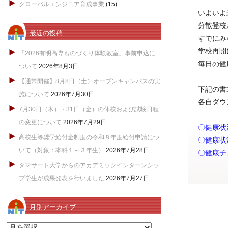
グローバルエンジニア育成事業
(15)
いよいよ
分散登校
最近の投稿
すでにみ
学校再開
「2026有明高専ものづくり体験教室」事前申込に
毎日の健
ついて
2026年8月3日
【通常開催】8月8日（土）オープンキャンパスの実
下記の書
施について
2026年7月30日
各自ダウ
7月30日（木）・31日（金）の休校および試験日程
の変更について
2026年7月29日
〇健康状
高校生等奨学給付金制度の令和８年度給付申請につ
〇健康状
いて（対象：本科１～３年生）
2026年7月28日
〇
健康チ
タマサート大学からのアカデミックインターンシッ
プ学生が成果発表を行いました
2026年7月27日
月別アーカイブ
月