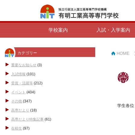
学校案内
入試・入学案内
カテゴリー
HOME
重要なお知らせ
(3)
入試情報
(101)
受賞・活躍等
(212)
イベント
(404)
その他
(347)
学生各位
高専だより
(18)
高専だより特集記事
(61)
在校生
(97)