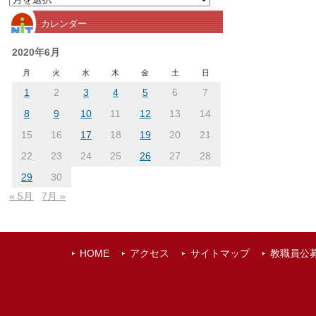
別
カレンダー
ア
ー
2020年6月
カ
月
火
水
木
金
土
日
イ
1
2
3
4
5
6
7
ブ
8
9
10
11
12
13
14
15
16
17
18
19
20
21
22
23
24
25
26
27
28
29
30
« 5月
7月 »
HOME
アクセス
サイトマップ
教職員公