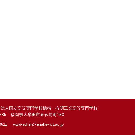
政法人国立高等専門学校機構 有明工業高等専門学校
-8585 福岡県大牟田市東萩尾町150
8611
www-admin@
ariake-nct.ac.jp