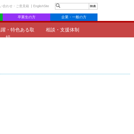
い合わせ・ご意見箱
EnglishSite
卒業生の方
企業・一般の方
活躍・特色ある取
相談・支援体制
組