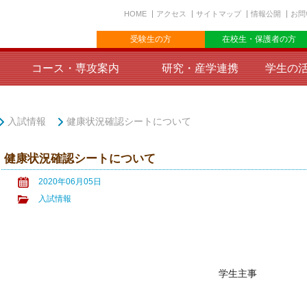
HOME
アクセス
サイトマップ
情報公開
お問
受験生の方
在校生・保護者の方
コース・専攻案内
研究・産学連携
学生の
入試情報
健康状況確認シートについて
健康状況確認シートについて
2020年06月05日
入試情報
学生主事