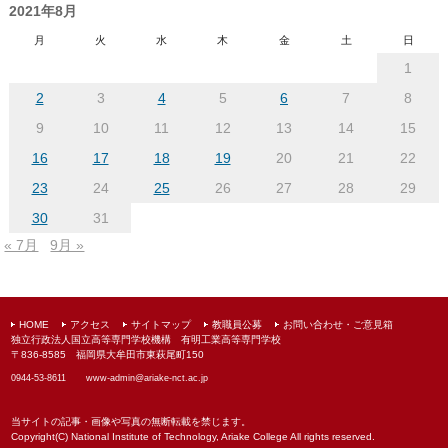
ー
2021年8月
カ
月
火
水
木
金
土
日
イ
1
ブ
2
3
4
5
6
7
8
9
10
11
12
13
14
15
16
17
18
19
20
21
22
23
24
25
26
27
28
29
30
31
« 7月
9月 »
HOME
アクセス
サイトマップ
教職員公募
お問い合わせ・ご意見箱
独立行政法人国立高等専門学校機構 有明工業高等専門学校
〒836-8585 福岡県大牟田市東萩尾町150
0944-53-8611
www-admin@
ariake-nct.ac.jp
当サイトの記事・画像や写真の無断転載を禁じます。
Copyright(C) National Institute of Technology, Ariake College All rights reserved.