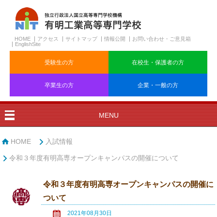
HOME
アクセス
サイトマップ
情報公開
お問い合わせ・ご意見箱
EnglishSite
受験生の方
在校生・保護者の方
卒業生の方
企業・一般の方
MENU
HOME
入試情報
令和３年度有明高専オープンキャンパスの開催について
令和３年度有明高専オープンキャンパスの開催に
ついて
2021年08月30日