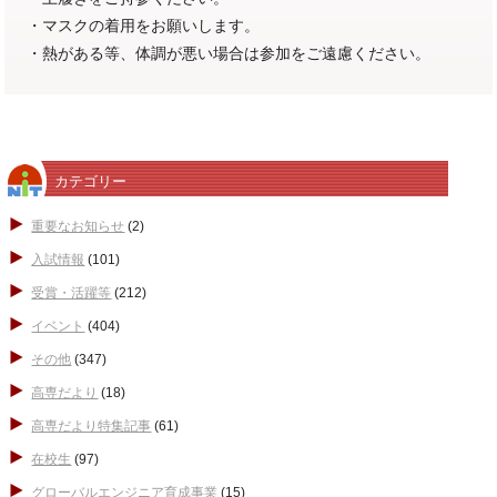
・マスクの着用をお願いします。
・熱がある等、体調が悪い場合は参加をご遠慮ください。
カテゴリー
重要なお知らせ
(2)
入試情報
(101)
受賞・活躍等
(212)
イベント
(404)
その他
(347)
高専だより
(18)
高専だより特集記事
(61)
在校生
(97)
グローバルエンジニア育成事業
(15)