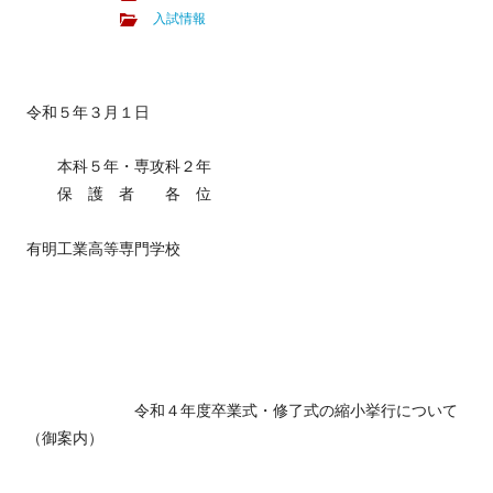
入試情報
令和５年３月１日
本科５年・専攻科２年
保 護 者 各 位
有明工業高等専門学校
令和４年度卒業式・修了式の縮小挙行について
（御案内）