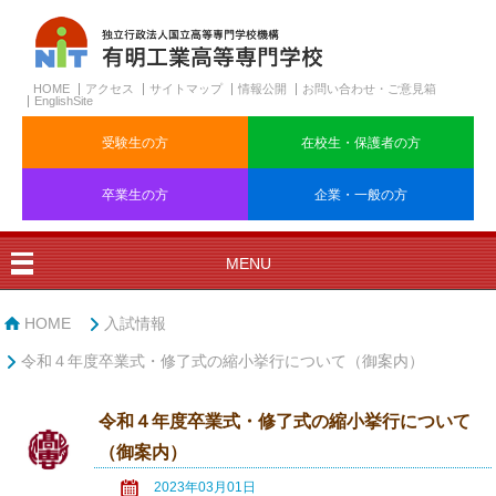
HOME
アクセス
サイトマップ
情報公開
お問い合わせ・ご意見箱
EnglishSite
受験生の方
在校生・保護者の方
卒業生の方
企業・一般の方
MENU
HOME
入試情報
令和４年度卒業式・修了式の縮小挙行について（御案内）
令和４年度卒業式・修了式の縮小挙行について
（御案内）
2023年03月01日