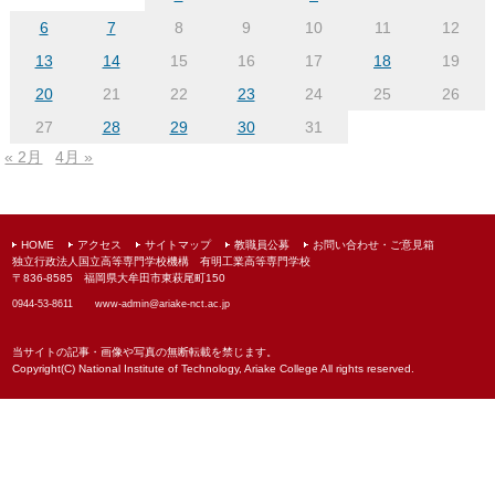
ブ
6
7
8
9
10
11
12
13
14
15
16
17
18
19
20
21
22
23
24
25
26
27
28
29
30
31
« 2月
4月 »
HOME
アクセス
サイトマップ
教職員公募
お問い合わせ・ご意見箱
独立行政法人国立高等専門学校機構 有明工業高等専門学校
〒836-8585 福岡県大牟田市東萩尾町150
0944-53-8611
www-admin@
ariake-nct.ac.jp
当サイトの記事・画像や写真の無断転載を禁じます。
Copyright(C) National Institute of Technology, Ariake College All rights reserved.