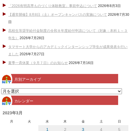
「2026有明高専ものづくり体験教室」事前申込について
2026年8月3日
【通常開催】8月8日（土）オープンキャンパスの実施について
2026年7月30
日
高校生等奨学給付金制度の令和８年度給付申請について（対象：本科１～３
年生）
2026年7月28日
タマサート大学からのアカデミックインターンシップ学生が成果発表を行い
ました
2026年7月27日
夏季一斉休業（９月７日）のお知らせ
2026年7月16日
月別アーカイブ
月
別
カレンダー
ア
ー
2023年3月
カ
月
火
水
木
金
土
日
イ
1
2
3
4
5