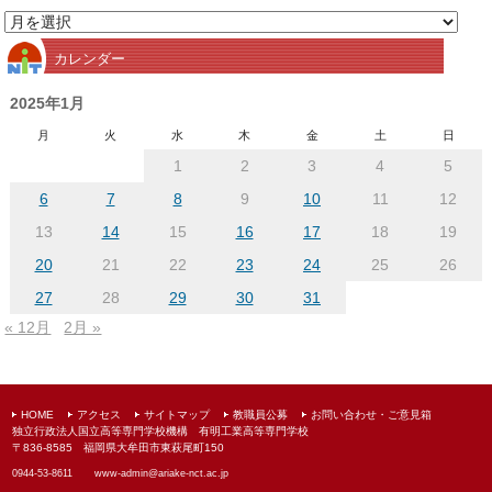
月
別
カレンダー
ア
ー
2025年1月
カ
月
火
水
木
金
土
日
イ
1
2
3
4
5
ブ
6
7
8
9
10
11
12
13
14
15
16
17
18
19
20
21
22
23
24
25
26
27
28
29
30
31
« 12月
2月 »
HOME
アクセス
サイトマップ
教職員公募
お問い合わせ・ご意見箱
独立行政法人国立高等専門学校機構 有明工業高等専門学校
〒836-8585 福岡県大牟田市東萩尾町150
0944-53-8611
www-admin@
ariake-nct.ac.jp