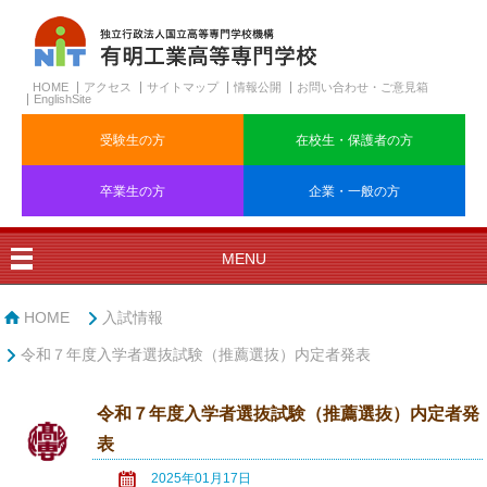
HOME
アクセス
サイトマップ
情報公開
お問い合わせ・ご意見箱
EnglishSite
受験生の方
在校生・保護者の方
卒業生の方
企業・一般の方
MENU
HOME
入試情報
令和７年度入学者選抜試験（推薦選抜）内定者発表
令和７年度入学者選抜試験（推薦選抜）内定者発
表
2025年01月17日