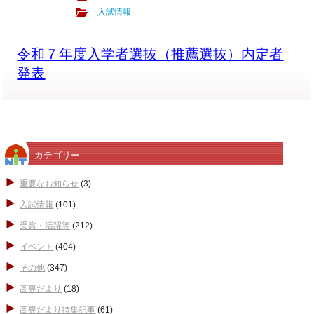
入試情報
令和７年度入学者選抜（推薦選抜）内定者
発表
カテゴリー
重要なお知らせ
(3)
入試情報
(101)
受賞・活躍等
(212)
イベント
(404)
その他
(347)
高専だより
(18)
高専だより特集記事
(61)