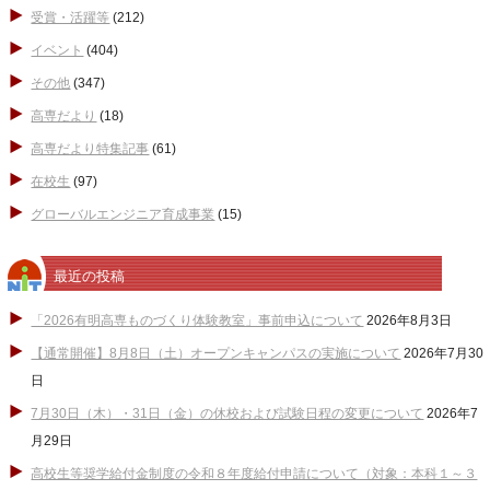
受賞・活躍等
(212)
イベント
(404)
その他
(347)
高専だより
(18)
高専だより特集記事
(61)
在校生
(97)
グローバルエンジニア育成事業
(15)
最近の投稿
「2026有明高専ものづくり体験教室」事前申込について
2026年8月3日
【通常開催】8月8日（土）オープンキャンパスの実施について
2026年7月30
日
7月30日（木）・31日（金）の休校および試験日程の変更について
2026年7
月29日
高校生等奨学給付金制度の令和８年度給付申請について（対象：本科１～３