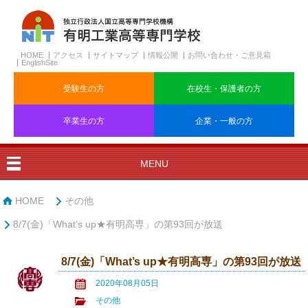
HOME
アクセス
サイトマップ
情報公開
お問い合わせ・ご意見箱
EnglishSite
受験生の方
在校生・保護者の方
卒業生の方
企業・一般の方
MENU
HOME
その他
8/7(金)「What’s up★有明高専」の第93回が放送
8/7(金)「What’s up★有明高専」の第93回が放送
2020年08月05日
その他