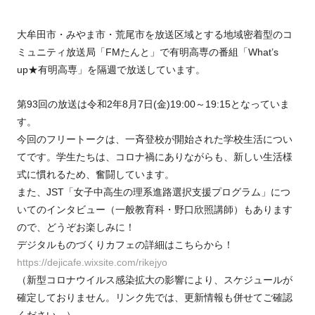
大牟田市・みやま市・荒尾市を放送区域とする地域密着型のコ
ミュニティ放送局「FMたんと」で有明高専の番組「What’s
up★有明高専」を隔週で放送しています。
第93回の放送は令和2年8月7日(金)19:00～19:15となっていま
す。
今回のフリートークは、一斉登校が開始された学校生活につい
てです。学生たちは、コロナ禍にありながらも、新しい生活様
式に慣れるため、奮闘しています。
また、JST「女子中高生の理系進路選択支援プログラム」につ
いてのインタビュー（一般教育科・野口欣照講師）もあります
ので、どうぞお楽しみに！
デジタルものづくりカフェの詳細はこちらから！
https://dejicafe.wixsite.com/rikejyo
（新型コロナウイルス感染拡大の影響により、スケジュールが
確定しておりません。リンク先では、更新情報も併せてご確認
ください。）