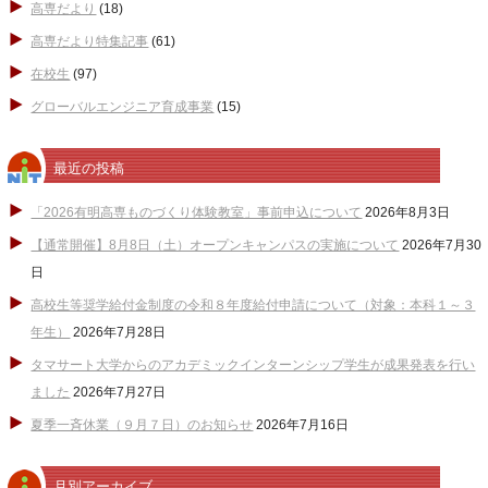
高専だより
(18)
高専だより特集記事
(61)
在校生
(97)
グローバルエンジニア育成事業
(15)
最近の投稿
「2026有明高専ものづくり体験教室」事前申込について
2026年8月3日
【通常開催】8月8日（土）オープンキャンパスの実施について
2026年7月30
日
高校生等奨学給付金制度の令和８年度給付申請について（対象：本科１～３
年生）
2026年7月28日
タマサート大学からのアカデミックインターンシップ学生が成果発表を行い
ました
2026年7月27日
夏季一斉休業（９月７日）のお知らせ
2026年7月16日
月別アーカイブ