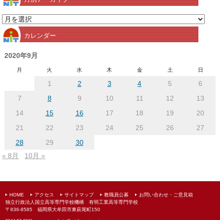
月
別
カレンダー
ア
ー
2020年9月
カ
月
火
水
木
金
土
日
イ
1
2
3
4
5
6
ブ
7
8
9
10
11
12
13
14
15
16
17
18
19
20
21
22
23
24
25
26
27
28
29
30
« 8月
10月 »
HOME
アクセス
サイトマップ
教職員公募
お問い合わせ・ご意見箱
独立行政法人国立高等専門学校機構 有明工業高等専門学校
〒836-8585 福岡県大牟田市東萩尾町150