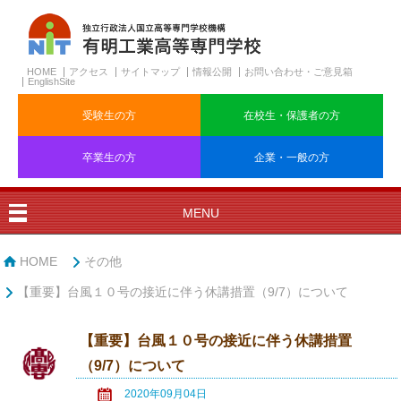
HOME
アクセス
サイトマップ
情報公開
お問い合わせ・ご意見箱
EnglishSite
受験生の方
在校生・保護者の方
卒業生の方
企業・一般の方
MENU
HOME
その他
【重要】台風１０号の接近に伴う休講措置（9/7）について
【重要】台風１０号の接近に伴う休講措置
（9/7）について
2020年09月04日