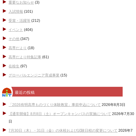
重要なお知らせ
(3)
入試情報
(101)
受賞・活躍等
(212)
イベント
(404)
その他
(347)
高専だより
(18)
高専だより特集記事
(61)
在校生
(97)
グローバルエンジニア育成事業
(15)
最近の投稿
「2026有明高専ものづくり体験教室」事前申込について
2026年8月3日
【通常開催】8月8日（土）オープンキャンパスの実施について
2026年7月30
日
7月30日（木）・31日（金）の休校および試験日程の変更について
2026年7