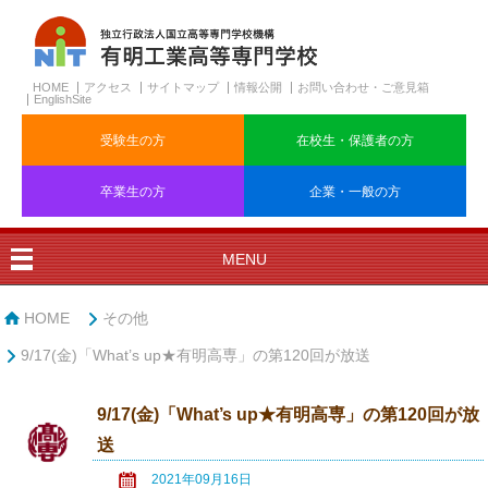
HOME
アクセス
サイトマップ
情報公開
お問い合わせ・ご意見箱
EnglishSite
受験生の方
在校生・保護者の方
卒業生の方
企業・一般の方
MENU
HOME
その他
9/17(金)「What’s up★有明高専」の第120回が放送
9/17(金)「What’s up★有明高専」の第120回が放
送
2021年09月16日