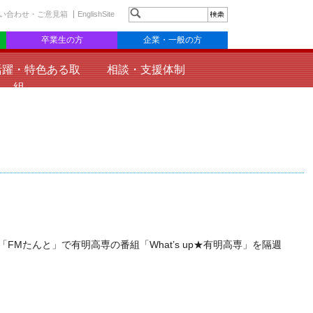
い合わせ・ご意見箱
EnglishSite
卒業生の方
企業・一般の方
活躍・特色ある取
相談・支援体制
組
Mたんと」で有明高専の番組「What’s up★有明高専」を隔週