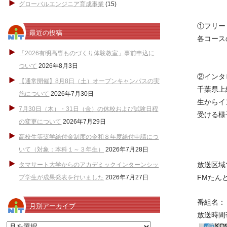
グローバルエンジニア育成事業
(15)
①フリー
最近の投稿
各コース
「2026有明高専ものづくり体験教室」事前申込に
ついて
2026年8月3日
②インタ
【通常開催】8月8日（土）オープンキャンパスの実
千葉県上
施について
2026年7月30日
生からイ
7月30日（木）・31日（金）の休校および試験日程
受ける様
の変更について
2026年7月29日
高校生等奨学給付金制度の令和８年度給付申請につ
いて（対象：本科１～３年生）
2026年7月28日
放送区域
タマサート大学からのアカデミックインターンシッ
FMたんと
プ学生が成果発表を行いました
2026年7月27日
番組名：「
月別アーカイブ
放送時間帯
月