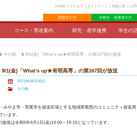
HOME
アクセス
サイトマップ
情報公開
お問
受験生の方
在校生・保護者の方
コース・専攻案内
研究・産学連携
学生の
その他
9/1(金)「What’s up★有明高専」の第167回が放送
9/1(金)「What’s up★有明高専」の第167回が放送
2023年08月30日
その他
・みやま市・荒尾市を放送区域とする地域密着型のコミュニティ放送局「F
ています。
の放送は令和5年9月1日(金)19:00～19:15となっています。