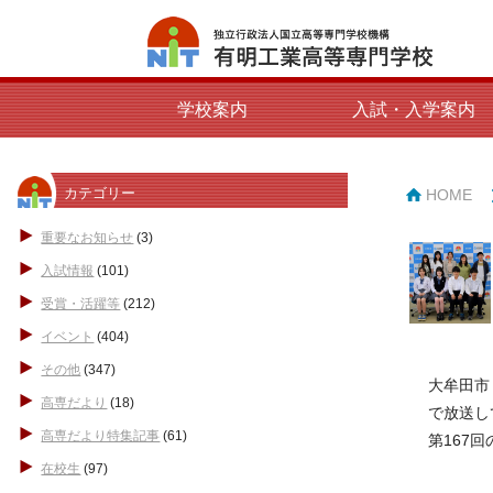
学校案内
入試・入学案内
カテゴリー
HOME
重要なお知らせ
(3)
入試情報
(101)
受賞・活躍等
(212)
イベント
(404)
その他
(347)
大牟田市
高専だより
(18)
で放送し
高専だより特集記事
(61)
第167回
在校生
(97)