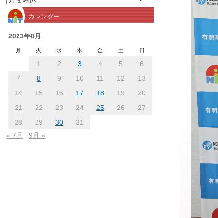
別
カレンダー
ア
ー
2023年8月
カ
月
火
水
木
金
土
日
イ
1
2
3
4
5
6
ブ
7
8
9
10
11
12
13
14
15
16
17
18
19
20
21
22
23
24
25
26
27
28
29
30
31
« 7月
9月 »