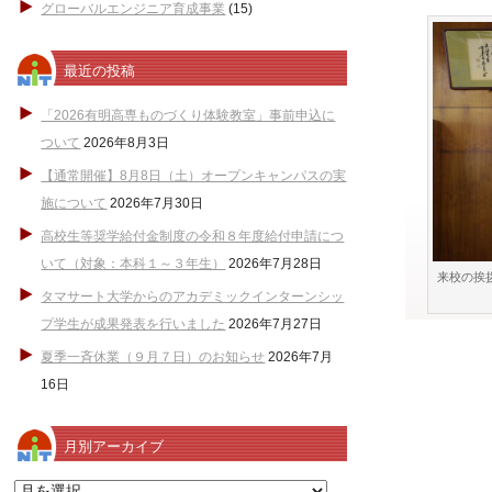
グローバルエンジニア育成事業
(15)
最近の投稿
「2026有明高専ものづくり体験教室」事前申込に
ついて
2026年8月3日
【通常開催】8月8日（土）オープンキャンパスの実
施について
2026年7月30日
高校生等奨学給付金制度の令和８年度給付申請につ
いて（対象：本科１～３年生）
2026年7月28日
来校の挨
タマサート大学からのアカデミックインターンシッ
プ学生が成果発表を行いました
2026年7月27日
夏季一斉休業（９月７日）のお知らせ
2026年7月
16日
月別アーカイブ
月