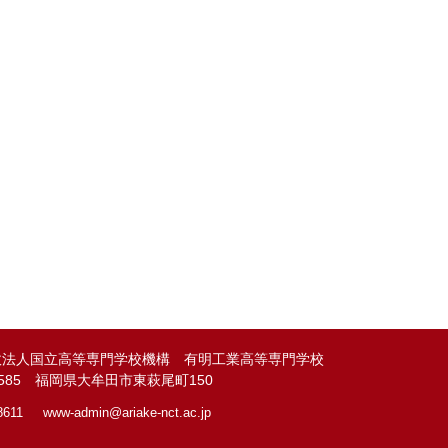
政法人国立高等専門学校機構 有明工業高等専門学校
-8585 福岡県大牟田市東萩尾町150
8611
www-admin@
ariake-nct.ac.jp