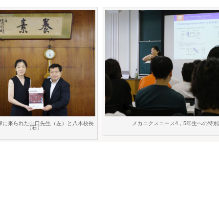
拶に来られた山口先生（左）と八木校長
メカニクスコース4，5年生への特別
（右）