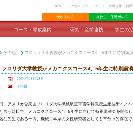
HOME
アクセス
サイトマップ
情報公開
お問
受験生の方
在校生・保護者の方
コース・専攻案内
研究・産学連携
学生の
その他
フロリダ大学教授がメカニクスコース4、5年生に特別講
フロリダ大学教授がメカニクスコース4、5年生に特別講
2024年07月18日
その他
、アメリカ合衆国フロリダ大学機械航空宇宙学科教授生産技術イノベ
と言う題目で、メカニクスコース4、5年生に向けて特別講演会を開催
名な先生である一方、機械工学系の女性研究者としても草分け的存在です。