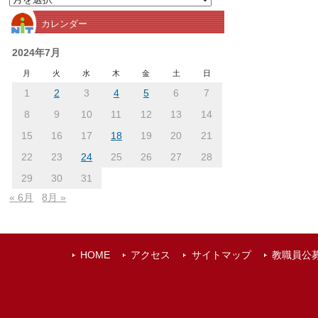
別
カレンダー
ア
ー
2024年7月
カ
月
火
水
木
金
土
日
イ
1
2
3
4
5
6
7
ブ
8
9
10
11
12
13
14
15
16
17
18
19
20
21
22
23
24
25
26
27
28
29
30
31
« 6月
8月 »
HOME
アクセス
サイトマップ
教職員公