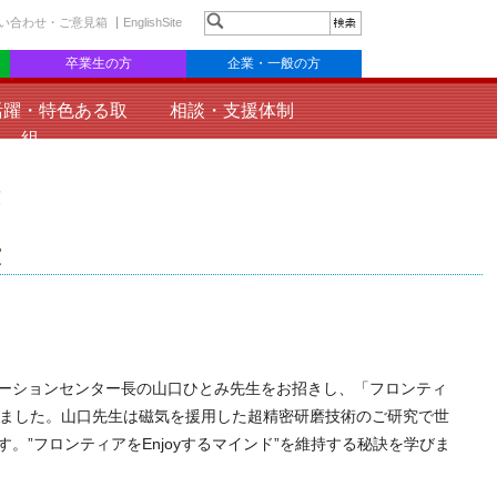
い合わせ・ご意見箱
EnglishSite
卒業生の方
企業・一般の方
活躍・特色ある取
相談・支援体制
組
演
演
ーションセンター長の山口ひとみ先生をお招きし、「フロンティ
しました。山口先生は磁気を援用した超精密研磨技術のご研究で世
”フロンティアをEnjoyするマインド”を維持する秘訣を学びま