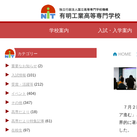
学校案内
入試・入学案内
カテゴリー
HOME
重要なお知らせ
(2)
入試情報
(101)
受賞・活躍等
(212)
イベント
(404)
その他
(347)
７月２日
高専だより
(18)
ア進む」
高専だより特集記事
(61)
界的に著
した。
在校生
(97)